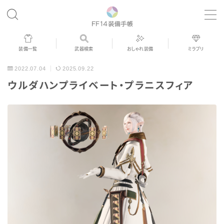
MENU
装備一覧
武器検索
おしゃれ装備
ミラプリ
歴代ジョブAF
2022.07.04
2025.09.22
ウルダハンプライベート・プラニスフィア
男女別デザイン
アネモス（染色可能紅蓮AF）
眼鏡
バイザー
ゴーグル