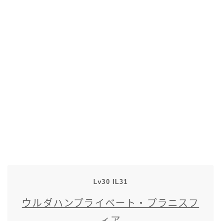
五分袖
七分袖
八分袖
東方風デザイン
イシュガルド風デザイン
アジムステップ風デザイン
マント
Lv30 IL31
ウルダハンプライベート・プラニスフ
ローライズ
ィア