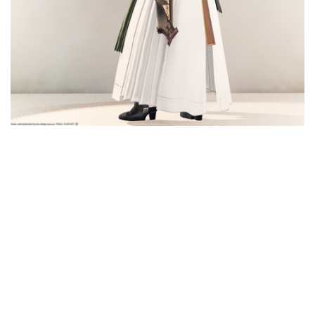
目隠し
口隠し
マスク
フルフェイス
頭装備ギミックあり
ネイル
ノースリーブ
半袖