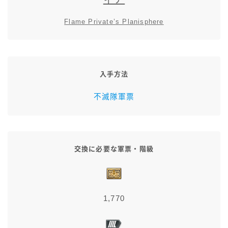
スカート
Flame Private’s Planisphere
ミニスカート
ロングスカート
入手方法
不滅隊軍票
インナーパンツ付きスカート
ショートパンツ
交換に必要な軍票・階級
三分丈
四分丈
1,770
ハーフパンツ