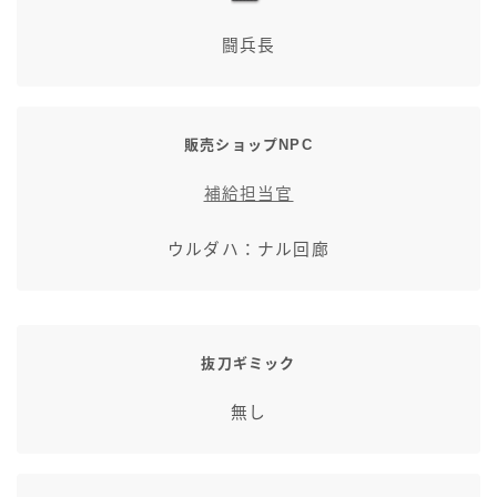
七分丈
闘兵長
八分丈
販売ショップNPC
極シタデル・ボズヤ追憶戦
補給担当官
ウルダハ：ナル回廊
抜刀ギミック
無し