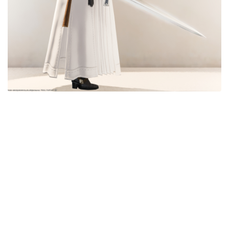
目隠し
口隠し
マスク
フルフェイス
頭装備ギミックあり
ネイル
ノースリーブ
半袖