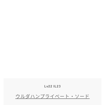
五分袖
七分袖
八分袖
東方風デザイン
イシュガルド風デザイン
アジムステップ風デザイン
マント
Lv22 IL23
ウルダハンプライベート・ソード
ローライズ