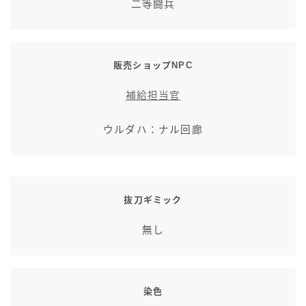
二等闘兵
七分丈
八分丈
販売ショップNPC
極シタデル・ボズヤ追憶戦
補給担当官
ウルダハ：ナル回廊
抜刀ギミック
無し
染色