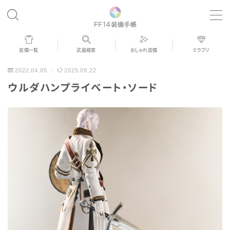
MENU
装備一覧
武器検索
おしゃれ装備
ミラプリ
歴代ジョブAF
2022.04.05
2025.09.22
ウルダハンプライベート・ソード
男女別デザイン
アネモス（染色可能紅蓮AF）
眼鏡
バイザー
ゴーグル