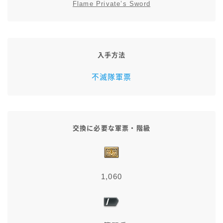
Flame Private’s Sword
スカート
ミニスカート
入手方法
ロングスカート
不滅隊軍票
インナーパンツ付きスカート
ショートパンツ
交換に必要な軍票・階級
三分丈
1,060
四分丈
ハーフパンツ