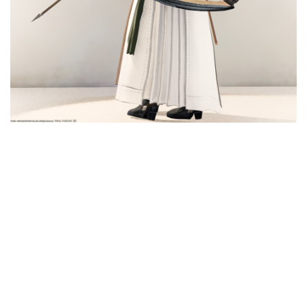
目隠し
口隠し
マスク
フルフェイス
頭装備ギミックあり
ネイル
ノースリーブ
半袖