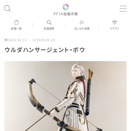
MENU
装備一覧
武器検索
おしゃれ装備
ミラプリ
歴代ジョブAF
2022.03.11
2025.09.23
ウルダハンサージェント・ボウ
男女別デザイン
アネモス（染色可能紅蓮AF）
眼鏡
バイザー
ゴーグル