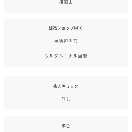
准闘士
七分丈
八分丈
販売ショップNPC
極シタデル・ボズヤ追憶戦
補給担当官
ウルダハ：ナル回廊
抜刀ギミック
無し
染色