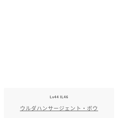
五分袖
七分袖
八分袖
東方風デザイン
イシュガルド風デザイン
アジムステップ風デザイン
マント
Lv44 IL46
ウルダハンサージェント・ボウ
ローライズ