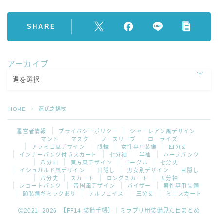
SHARE
アーカイブ
HOME
源氏之錫杖
＞
運営者情報
プライバシーポリシー
シャーレアン風デザイン
マント
マスク
ノースリーブ
ローライズ
アラミゴ風デザイン
眼鏡
女性専用装備
四分丈
インナーパンツ付きスカート
七分袖
半袖
ハーフパンツ
八分袖
東方風デザイン
ゴーグル
七分丈
イシュガルド風デザイン
口隠し
男女別デザイン
目隠し
八分丈
スカート
ロングスカート
五分袖
ショートパンツ
帝国風デザイン
バイザー
男性専用装備
頭装備ギミックあり
フルフェイス
三分丈
ミニスカート
2021–2026 【FF14 装備手帳】｜ミラプリ用装備見た目まとめ