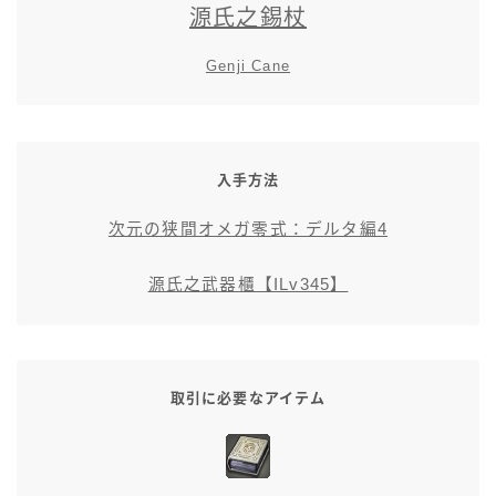
源氏之錫杖
スカート
Genji Cane
ミニスカート
ロングスカート
入手方法
インナーパンツ付きスカート
次元の狭間オメガ零式：デルタ編4
ショートパンツ
源氏之武器櫃【ILv345】
三分丈
四分丈
取引に必要なアイテム
ハーフパンツ