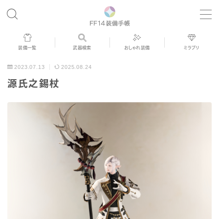
MENU
装備一覧
武器検索
おしゃれ装備
ミラプリ
歴代ジョブAF
2023.07.13
2025.08.24
源氏之錫杖
男女別デザイン
アネモス（染色可能紅蓮AF）
眼鏡
バイザー
ゴーグル