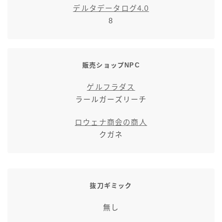
デルタデータログ4.0
七分丈
8
八分丈
販売ショップNPC
極シタデル・ボズヤ追憶戦
ゲルフラダス
ラールガーズリーチ
ロウェナ商会の商人
クガネ
抜刀ギミック
無し