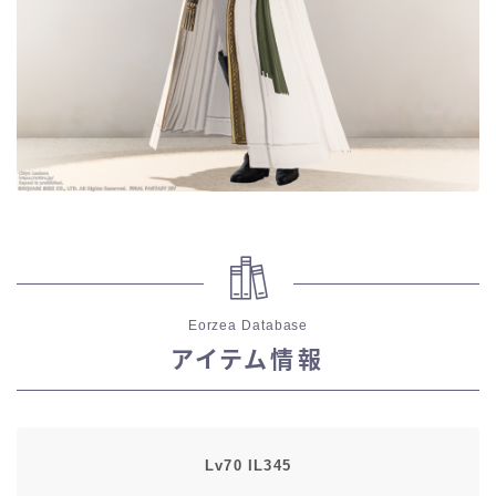
五分袖
七分袖
八分袖
東方風デザイン
イシュガルド風デザイン
Eorzea Database
アジムステップ風デザイン
アイテム情報
マント
ローライズ
Lv70 IL345