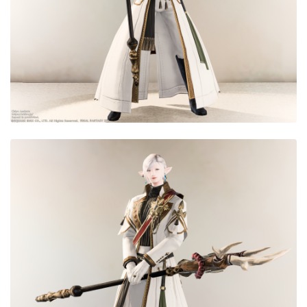
目隠し
口隠し
マスク
フルフェイス
頭装備ギミックあり
ネイル
ノースリーブ
半袖