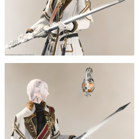
目隠し
口隠し
マスク
フルフェイス
頭装備ギミックあり
ネイル
ノースリーブ
半袖