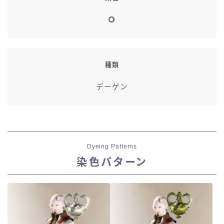
七分丈
八分丈
種類
極シタデル・ボズヤ追憶戦
デーゲン
Dyeing Patterns
染色パターン