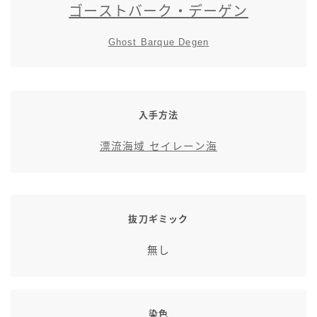
ゴーストバーク・デーゲン
スカート
Ghost Barque Degen
ミニスカート
ロングスカート
入手方法
インナーパンツ付きスカート
漂流海域 セイレーン海
ショートパンツ
三分丈
抜刀ギミック
無し
四分丈
ハーフパンツ
染色