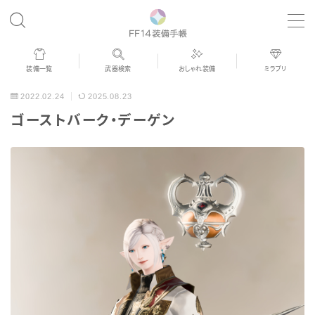
MENU
装備一覧
武器検索
おしゃれ装備
ミラプリ
歴代ジョブAF
2022.02.24
2025.08.23
ゴーストバーク・デーゲン
男女別デザイン
アネモス（染色可能紅蓮AF）
眼鏡
バイザー
ゴーグル