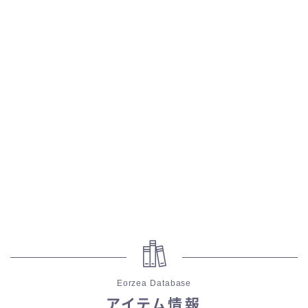
五分袖
七分袖
八分袖
東方風デザイン
イシュガルド風デザイン
アジムステップ風デザイン
マント
Eorzea Database
ローライズ
アイテム情報