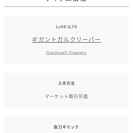
スカート
ミニスカート
Lv50 IL70
ギガントガルクリーバー
ロングスカート
Giantsgall Cleavers
インナーパンツ付きスカート
ショートパンツ
入手方法
三分丈
マーケット取引可能
四分丈
ハーフパンツ
抜刀ギミック