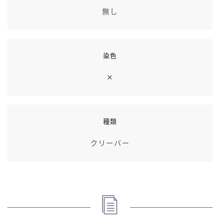
七分丈
無し
八分丈
染色
極シタデル・ボズヤ追憶戦
✕
種類
クリーバー