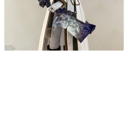
目隠し
口隠し
マスク
フルフェイス
頭装備ギミックあり
ネイル
ノースリーブ
半袖