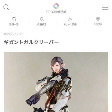
MENU
装備一覧
武器検索
おしゃれ装備
ミラプリ
歴代ジョブAF
2025.12.07
ギガントガルクリーバー
男女別デザイン
アネモス（染色可能紅蓮AF）
眼鏡
バイザー
ゴーグル