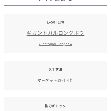
スカート
ミニスカート
Lv50 IL70
ギガントガルロングボウ
ロングスカート
Giantsgall Longbow
インナーパンツ付きスカート
ショートパンツ
入手方法
三分丈
マーケット取引可能
四分丈
ハーフパンツ
抜刀ギミック