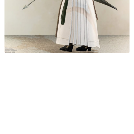
目隠し
口隠し
マスク
フルフェイス
頭装備ギミックあり
ネイル
ノースリーブ
半袖