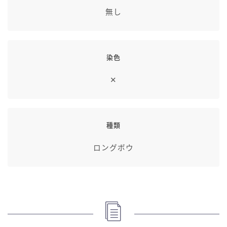
七分丈
無し
八分丈
染色
極シタデル・ボズヤ追憶戦
✕
種類
ロングボウ