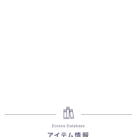
五分袖
七分袖
八分袖
東方風デザイン
イシュガルド風デザイン
アジムステップ風デザイン
マント
Eorzea Database
ローライズ
アイテム情報