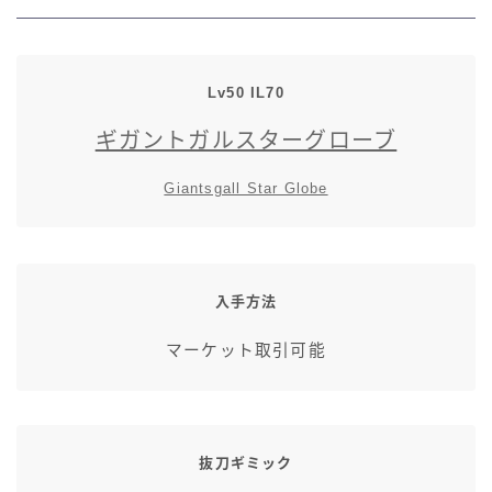
七分丈
八分丈
Lv50 IL70
ギガントガルスターグローブ
極シタデル・ボズヤ追憶戦
Giantsgall Star Globe
入手方法
マーケット取引可能
抜刀ギミック