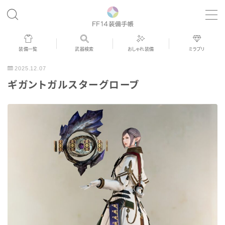
MENU
装備一覧
武器検索
おしゃれ装備
ミラプリ
歴代ジョブAF
2025.12.07
ギガントガルスターグローブ
男女別デザイン
アネモス（染色可能紅蓮AF）
眼鏡
バイザー
ゴーグル