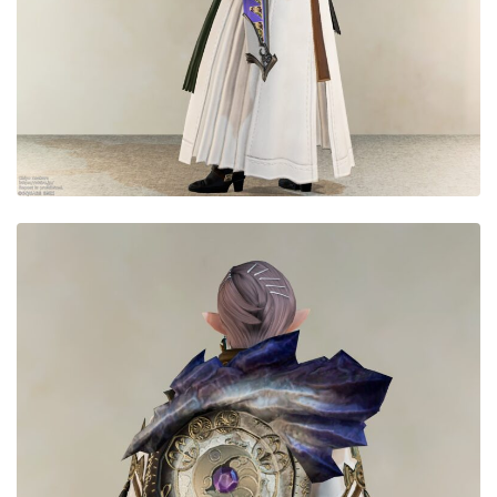
目隠し
口隠し
マスク
フルフェイス
頭装備ギミックあり
ネイル
ノースリーブ
半袖