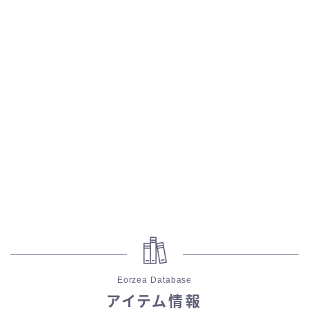
スカート
ミニスカート
ロングスカート
インナーパンツ付きスカート
ショートパンツ
三分丈
四分丈
Eorzea Database
ハーフパンツ
アイテム情報