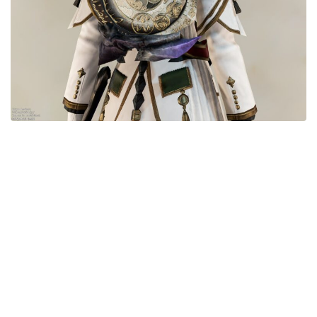
五分袖
七分袖
八分袖
東方風デザイン
イシュガルド風デザイン
アジムステップ風デザイン
マント
ローライズ