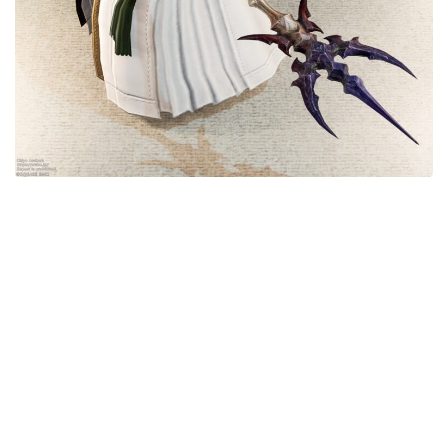
目隠し
口隠し
マスク
フルフェイス
頭装備ギミックあり
ネイル
ノースリーブ
半袖