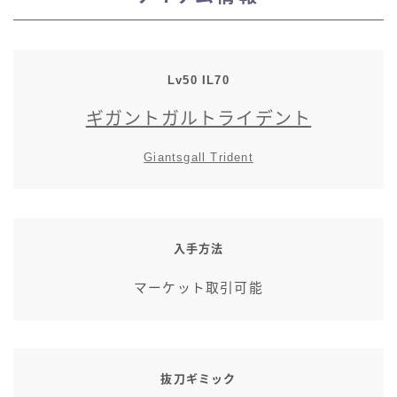
スカート
ミニスカート
Lv50 IL70
ギガントガルトライデント
ロングスカート
Giantsgall Trident
インナーパンツ付きスカート
ショートパンツ
入手方法
三分丈
マーケット取引可能
四分丈
ハーフパンツ
抜刀ギミック