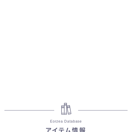
五分袖
七分袖
八分袖
東方風デザイン
イシュガルド風デザイン
アジムステップ風デザイン
マント
Eorzea Database
ローライズ
アイテム情報