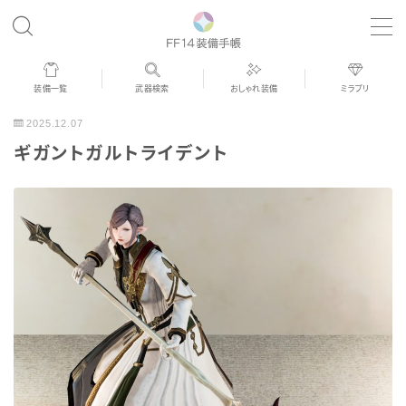
MENU
装備一覧
武器検索
おしゃれ装備
ミラプリ
歴代ジョブAF
2025.12.07
ギガントガルトライデント
男女別デザイン
アネモス（染色可能紅蓮AF）
眼鏡
バイザー
ゴーグル