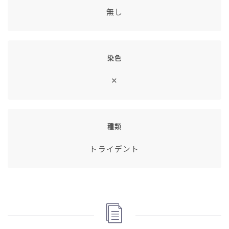
七分丈
無し
八分丈
染色
極シタデル・ボズヤ追憶戦
✕
種類
トライデント