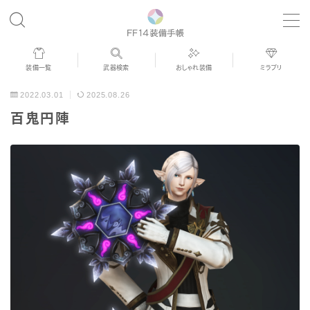
MENU
装備一覧
武器検索
おしゃれ装備
ミラプリ
歴代ジョブAF
2022.03.01
2025.08.26
百鬼円陣
男女別デザイン
アネモス（染色可能紅蓮AF）
眼鏡
バイザー
ゴーグル