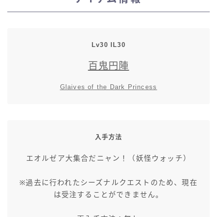
スカート
ミニスカート
Lv30 IL30
百鬼円陣
ロングスカート
Glaives of the Dark Princess
インナーパンツ付きスカート
ショートパンツ
入手方法
三分丈
エオルゼア大集合だニャン！（妖怪ウォッチ）
四分丈
※過去に行われたシーズナルクエストのため、現在
は受注することができません。
ハーフパンツ