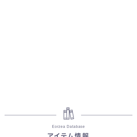
五分袖
七分袖
八分袖
東方風デザイン
イシュガルド風デザイン
アジムステップ風デザイン
マント
ローライズ
Eorzea Database
アイテム情報