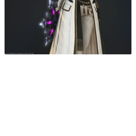
目隠し
口隠し
マスク
フルフェイス
頭装備ギミックあり
ネイル
ノースリーブ
半袖