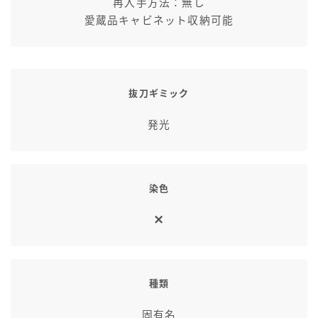
再入手方法：無し
七分丈
愛蔵品キャビネット収納可能
八分丈
抜刀ギミック
極シタデル・ボズヤ追憶戦
発光
染色
種類
固有名