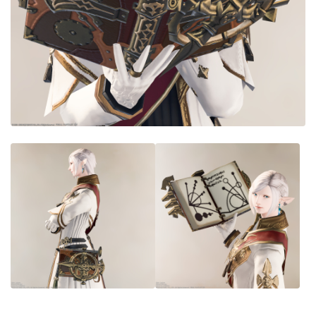
目隠し
口隠し
マスク
フルフェイス
頭装備ギミックあり
ネイル
ノースリーブ
半袖