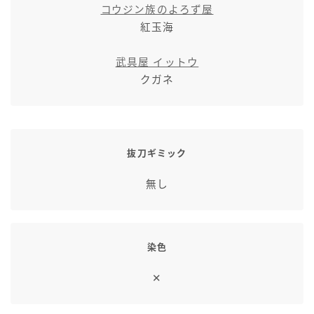
コウジン族のよろず屋
紅玉海
武具屋 イットウ
クガネ
抜刀ギミック
無し
染色
✕