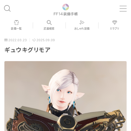
MENU
装備一覧
武器検索
おしゃれ装備
ミラプリ
歴代ジョブAF
2022.03.23
2025.09.09
ギュウキグリモア
男女別デザイン
アネモス（染色可能紅蓮AF）
眼鏡
バイザー
ゴーグル