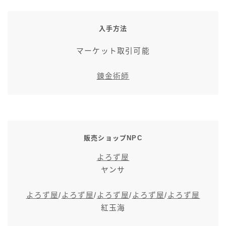
七分丈
入手方法
八分丈
マーケット取引可能
極シタデル・ボズヤ追憶戦
錬金術師
販売ショップNPC
よろず屋
ヤンサ
よろず屋
/
よろず屋
/
よろず屋
/
よろず屋
/
よろず屋
紅玉海