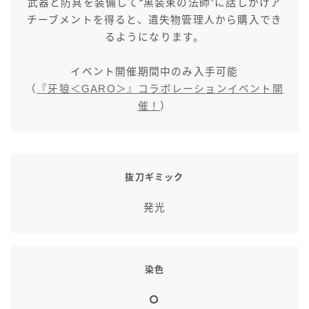
武器と防具を装備して“黒装束の法師”に話しかけア
七分丈
チーブメントを得ると、遺失物管理人から購入でき
るようになります。
八分丈
イベント開催期間中のみ入手可能
（
『牙狼＜GARO＞』コラボレーションイベント開
極シタデル・ボズヤ追憶戦
催！
）
抜刀ギミック
発光
染色