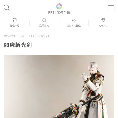
MENU
装備一覧
武器検索
おしゃれ装備
ミラプリ
歴代ジョブAF
2023.09.26
2025.09.24
閻魔斬光剣
男女別デザイン
アネモス（染色可能紅蓮AF）
眼鏡
バイザー
ゴーグル