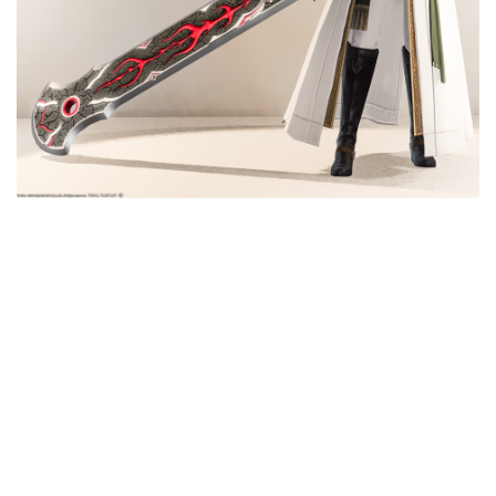
目隠し
口隠し
マスク
フルフェイス
頭装備ギミックあり
ネイル
ノースリーブ
半袖