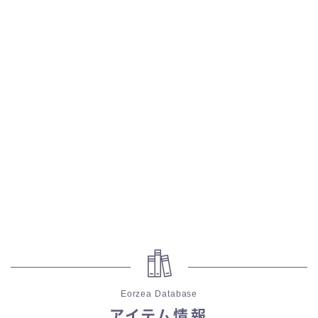
五分袖
七分袖
八分袖
東方風デザイン
イシュガルド風デザイン
アジムステップ風デザイン
マント
ローライズ
Eorzea Database
アイテム情報