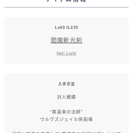
スカート
ミニスカート
Lv60 IL235
閻魔斬光剣
ロングスカート
Hell Light
インナーパンツ付きスカート
ショートパンツ
入手方法
三分丈
対人戦績
四分丈
“黒装束の法師”
ウルヴズジェイル係船場
ハーフパンツ