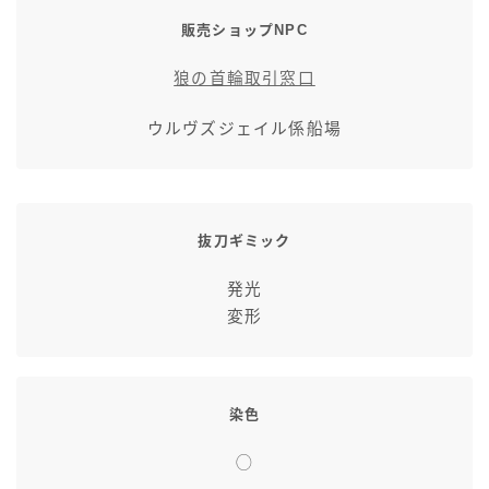
七分丈
販売ショップNPC
狼の首輪取引窓口
八分丈
ウルヴズジェイル係船場
極シタデル・ボズヤ追憶戦
抜刀ギミック
発光
変形
染色
◯