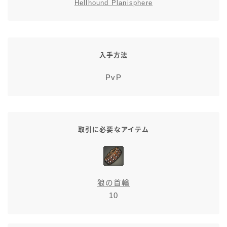
Hellhound Planisphere
スカート
ミニスカート
入手方法
ロングスカート
PvP
インナーパンツ付きスカート
ショートパンツ
取引に必要なアイテム
三分丈
四分丈
狼の首輪
10
ハーフパンツ