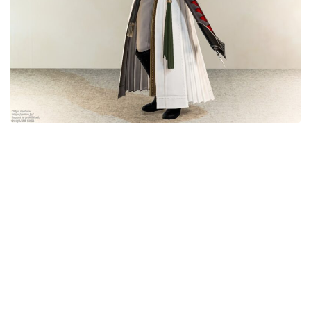
目隠し
口隠し
マスク
フルフェイス
頭装備ギミックあり
ネイル
ノースリーブ
半袖