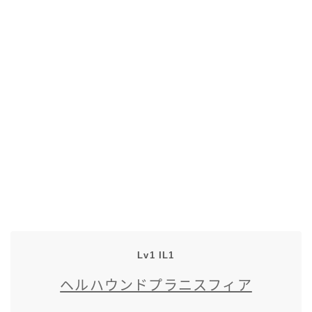
五分袖
七分袖
八分袖
東方風デザイン
イシュガルド風デザイン
アジムステップ風デザイン
マント
Lv1 IL1
ヘルハウンドプラニスフィア
ローライズ