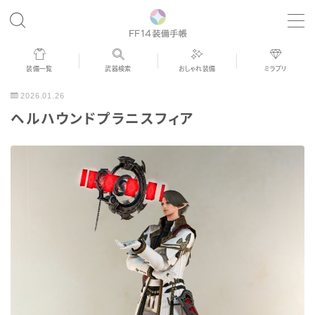
MENU
装備一覧
武器検索
おしゃれ装備
ミラプリ
歴代ジョブAF
2026.01.26
ヘルハウンドプラニスフィア
男女別デザイン
アネモス（染色可能紅蓮AF）
眼鏡
バイザー
ゴーグル