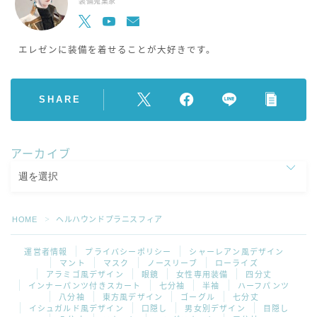
装備蒐集家
エレゼンに装備を着せることが大好きです。
SHARE
アーカイブ
HOME
ヘルハウンドプラニスフィア
＞
運営者情報
プライバシーポリシー
シャーレアン風デザイン
マント
マスク
ノースリーブ
ローライズ
アラミゴ風デザイン
眼鏡
女性専用装備
四分丈
インナーパンツ付きスカート
七分袖
半袖
ハーフパンツ
八分袖
東方風デザイン
ゴーグル
七分丈
イシュガルド風デザイン
口隠し
男女別デザイン
目隠し