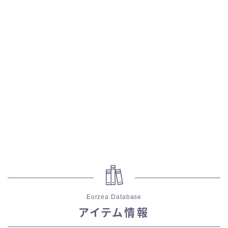
五分袖
七分袖
八分袖
東方風デザイン
イシュガルド風デザイン
アジムステップ風デザイン
マント
Eorzea Database
アイテム情報
ローライズ