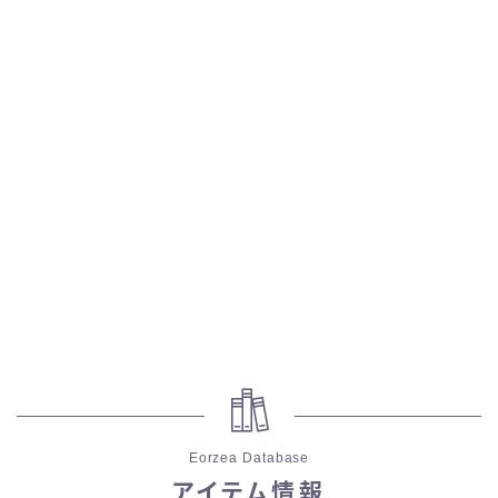
五分袖
七分袖
八分袖
東方風デザイン
イシュガルド風デザイン
アジムステップ風デザイン
マント
Eorzea Database
ローライズ
アイテム情報