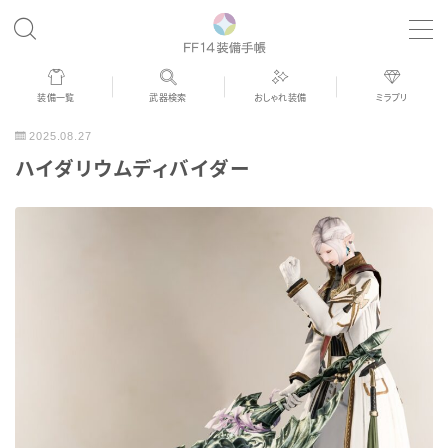
MENU
装備一覧
武器検索
おしゃれ装備
ミラプリ
歴代ジョブAF
2025.08.27
ハイダリウムディバイダー
男女別デザイン
アネモス（染色可能紅蓮AF）
眼鏡
バイザー
ゴーグル