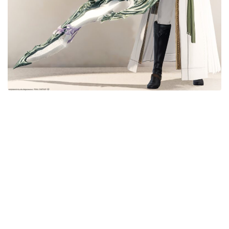
目隠し
口隠し
マスク
フルフェイス
頭装備ギミックあり
ネイル
ノースリーブ
半袖