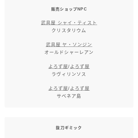
七分丈
販売ショップNPC
武具屋 シャイ・ティスト
八分丈
クリスタリウム
極シタデル・ボズヤ追憶戦
武具屋 ヤ・ソンジン
オールドシャーレアン
よろず屋
/
よろず屋
ラヴィリンソス
よろず屋
/
よろず屋
サベネア島
抜刀ギミック