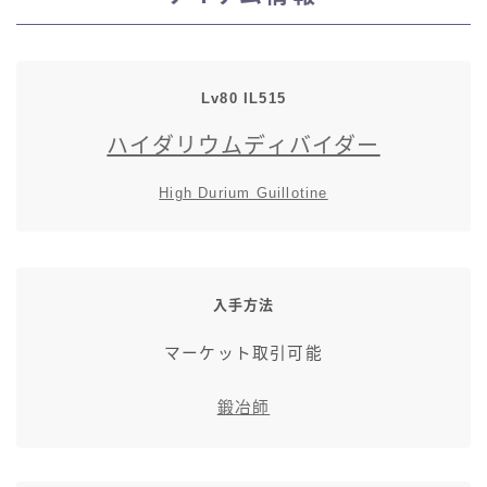
スカート
ミニスカート
Lv80 IL515
ハイダリウムディバイダー
ロングスカート
High Durium Guillotine
インナーパンツ付きスカート
ショートパンツ
入手方法
三分丈
マーケット取引可能
四分丈
鍛冶師
ハーフパンツ