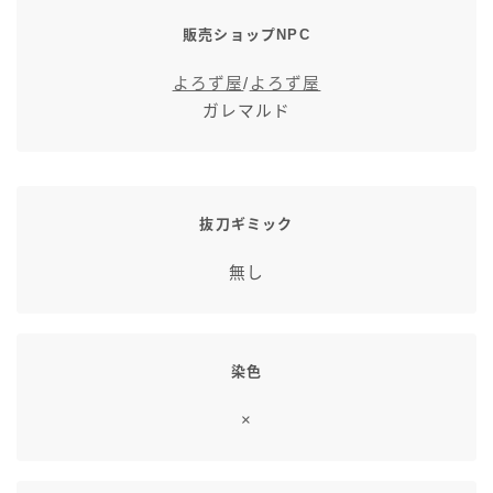
七分丈
販売ショップNPC
よろず屋
/
よろず屋
八分丈
ガレマルド
極シタデル・ボズヤ追憶戦
抜刀ギミック
無し
染色
×