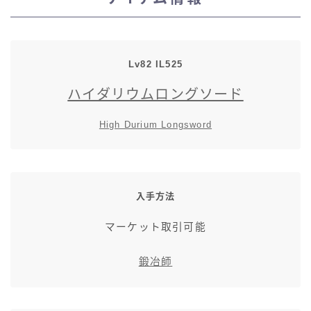
スカート
ミニスカート
Lv82 IL525
ハイダリウムロングソード
ロングスカート
High Durium Longsword
インナーパンツ付きスカート
ショートパンツ
入手方法
三分丈
マーケット取引可能
四分丈
鍛冶師
ハーフパンツ