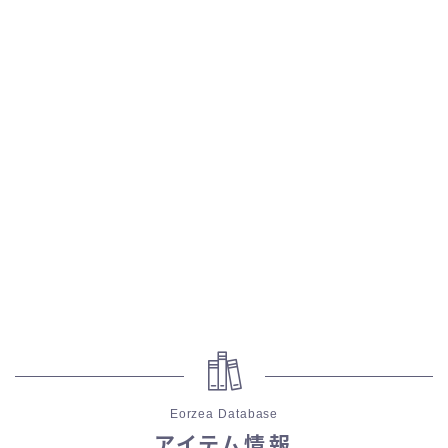
五分袖
七分袖
八分袖
東方風デザイン
イシュガルド風デザイン
アジムステップ風デザイン
マント
ローライズ
Eorzea Database
アイテム情報