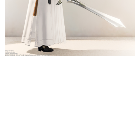
目隠し
口隠し
マスク
フルフェイス
頭装備ギミックあり
ネイル
ノースリーブ
半袖