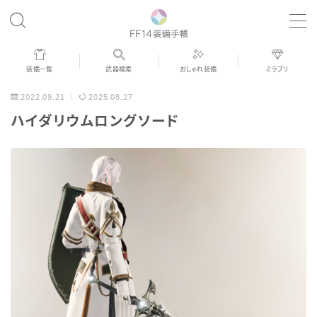
MENU
装備一覧
武器検索
おしゃれ装備
ミラプリ
歴代ジョブAF
2022.09.21
2025.08.27
ハイダリウムロングソード
男女別デザイン
アネモス（染色可能紅蓮AF）
眼鏡
バイザー
ゴーグル