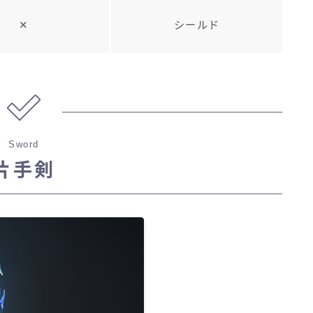
✕
シールド
Sword
片手剣