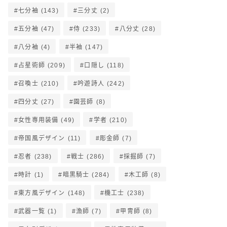
七分袖
(143)
三分丈
(2)
五分袖
(47)
侍
(233)
八分丈
(28)
八分袖
(4)
半袖
(147)
占星術師
(209)
口隠し
(118)
召喚士
(210)
吟遊詩人
(242)
四分丈
(27)
園芸師
(8)
女性専用装備
(49)
学者
(210)
帝国風デザイン
(11)
彫金師
(7)
忍者
(238)
戦士
(286)
採掘師
(7)
時計
(1)
暗黒騎士
(284)
木工師
(8)
東方風デザイン
(148)
機工士
(238)
武器一覧
(1)
漁師
(7)
甲冑師
(8)