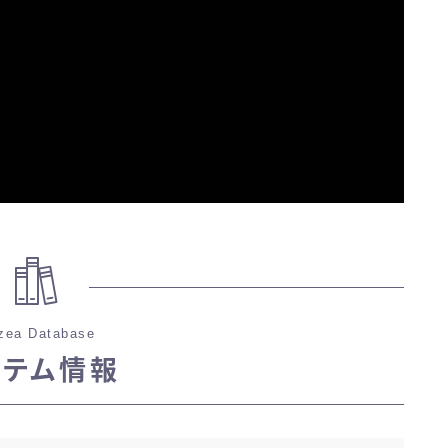
三分丈
四分丈
ハーフパンツ
七分丈
八分丈
極シタデル・ボズヤ追憶戦
zea Database
イテム情報