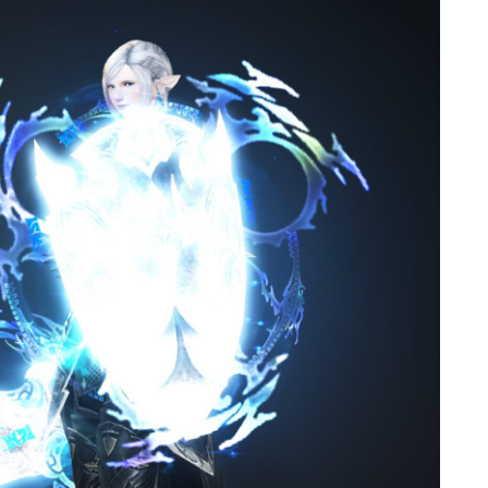
ゴーグル
目隠し
口隠し
マスク
フルフェイス
頭装備ギミックあり
ネイル