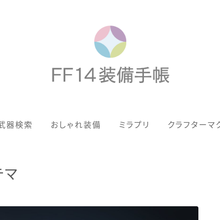
歴代ジョブAF
武器検索
おしゃれ装備
ミラプリ
クラフターマ
男女別デザイン
アネモス（染色可能紅蓮AF）
テマ
眼鏡
バイザー