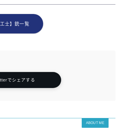
工士】銃一覧
itterでシェアする
ABOUT ME