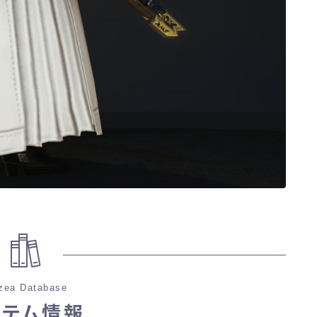
ノースリーブ
半袖
五分袖
七分袖
八分袖
東方風デザイン
イシュガルド風デザイン
zea Database
イテム情報
アジムステップ風デザイン