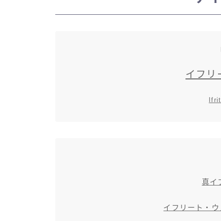
イフリ
Ifr
真イ
イフリート・ウェ