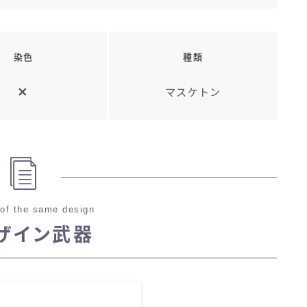
三分丈
四分丈
染色
種類
マスケトン
ハーフパンツ
七分丈
八分丈
of the same design
極シタデル・ボズヤ追憶戦
ザイン武器