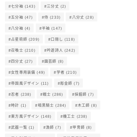
七分袖
(143)
三分丈
(2)
五分袖
(47)
侍
(233)
八分丈
(28)
八分袖
(4)
半袖
(147)
占星術師
(209)
口隠し
(118)
召喚士
(210)
吟遊詩人
(242)
四分丈
(27)
園芸師
(8)
女性専用装備
(49)
学者
(210)
帝国風デザイン
(11)
彫金師
(7)
忍者
(238)
戦士
(286)
採掘師
(7)
時計
(1)
暗黒騎士
(284)
木工師
(8)
東方風デザイン
(148)
機工士
(238)
武器一覧
(1)
漁師
(7)
甲冑師
(8)