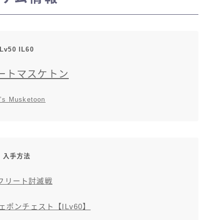
マント
Lv50 IL60
ローライズ
ートマスケトン
スカート
it’s Musketoon
ミニスカート
ロングスカート
入手方法
インナーパンツ付きスカート
フリート討滅戦
ショートパンツ
ポンチェスト【ILv60】