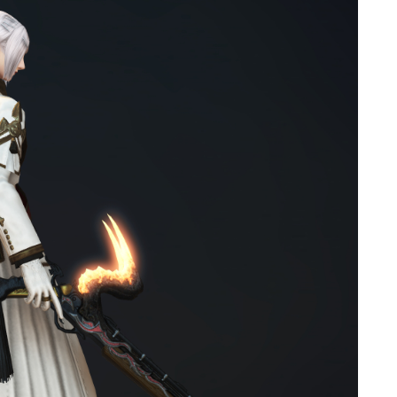
ゴーグル
目隠し
口隠し
マスク
フルフェイス
頭装備ギミックあり
ネイル