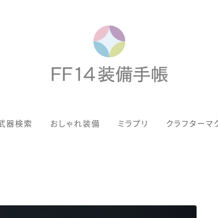
歴代ジョブAF
武器検索
おしゃれ装備
ミラプリ
クラフターマ
男女別デザイン
アネモス（染色可能紅蓮AF）
眼鏡
バイザー