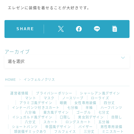
エレゼンに装備を着せることが大好きです。
SHARE
アーカイブ
HOME
インフェルノクリス
＞
運営者情報
プライバシーポリシー
シャーレアン風デザイン
マント
マスク
ノースリーブ
ローライズ
アラミゴ風デザイン
眼鏡
女性専用装備
四分丈
インナーパンツ付きスカート
七分袖
半袖
ハーフパンツ
八分袖
東方風デザイン
ゴーグル
七分丈
イシュガルド風デザイン
口隠し
男女別デザイン
目隠し
八分丈
スカート
ロングスカート
五分袖
ショートパンツ
帝国風デザイン
バイザー
男性専用装備
頭装備ギミックあり
フルフェイス
三分丈
ミニスカート