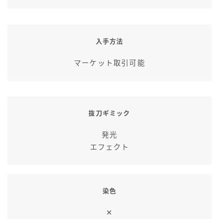
七分丈
八分丈
入手方法
マーケット取引可能
極シタデル・ボズヤ追憶戦
抜刀ギミック
発光
エフェクト
染色
✕