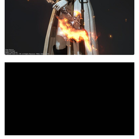
目隠し
口隠し
マスク
フルフェイス
頭装備ギミックあり
ネイル
ノースリーブ
半袖