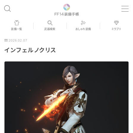
MENU
装備一覧
武器検索
おしゃれ装備
ミラプリ
歴代ジョブAF
2026.02.07
インフェルノクリス
男女別デザイン
アネモス（染色可能紅蓮AF）
眼鏡
バイザー
ゴーグル