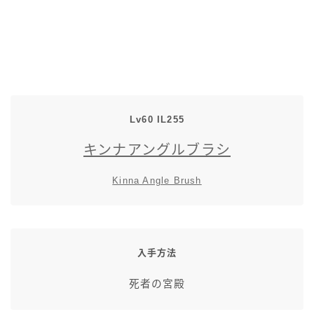
スカート
ミニスカート
ロングスカート
Lv60 IL255
インナーパンツ付きスカート
キンナアングルブラシ
ショートパンツ
Kinna Angle Brush
三分丈
四分丈
入手方法
死者の宮殿
ハーフパンツ