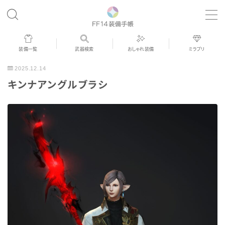
MENU
装備一覧
武器検索
おしゃれ装備
ミラプリ
歴代ジョブAF
2025.12.14
キンナアングルブラシ
男女別デザイン
アネモス（染色可能紅蓮AF）
眼鏡
バイザー
ゴーグル