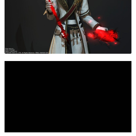
目隠し
口隠し
マスク
フルフェイス
頭装備ギミックあり
ネイル
ノースリーブ
半袖