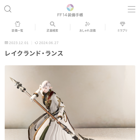
MENU
装備一覧
武器検索
おしゃれ装備
ミラプリ
歴代ジョブAF
2023.12.01
2024.06.27
レイクランド・ランス
男女別デザイン
アネモス（染色可能紅蓮AF）
眼鏡
バイザー
ゴーグル