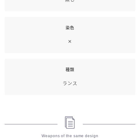
七分丈
八分丈
染色
✕
極シタデル・ボズヤ追憶戦
種類
ランス
Weapons of the same design