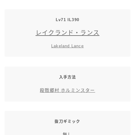
スカート
Lv71 IL390
ミニスカート
レイクランド・ランス
ロングスカート
Lakeland Lance
インナーパンツ付きスカート
ショートパンツ
入手方法
殺戮郷村 ホルミンスター
三分丈
四分丈
抜刀ギミック
ハーフパンツ
無し