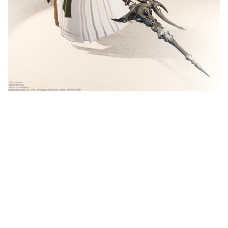
目隠し
口隠し
マスク
フルフェイス
頭装備ギミックあり
ネイル
ノースリーブ
半袖