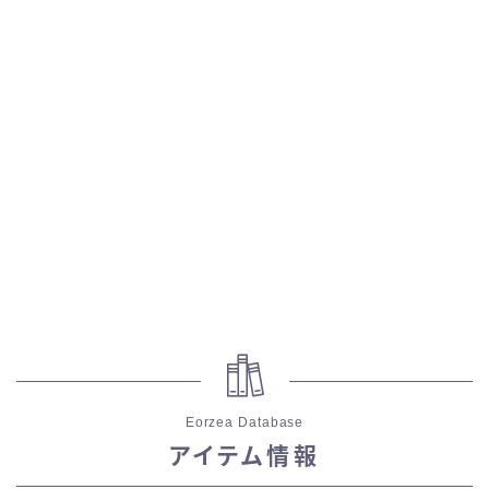
五分袖
七分袖
八分袖
東方風デザイン
イシュガルド風デザイン
アジムステップ風デザイン
マント
Eorzea Database
アイテム情報
ローライズ