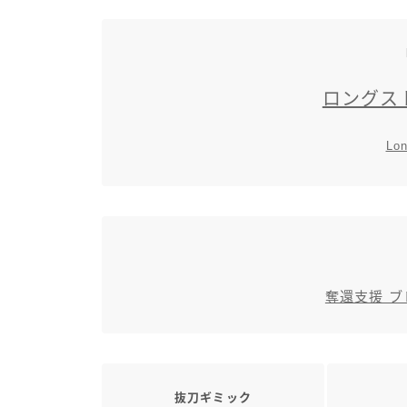
ロングス
Lon
奪還支援 
抜刀ギミック