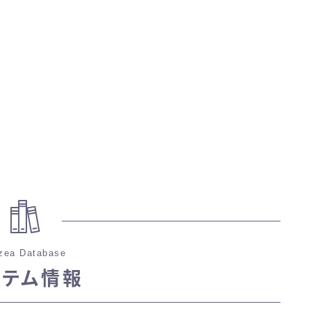
マント
ローライズ
スカート
ミニスカート
ロングスカート
インナーパンツ付きスカート
zea Database
イテム情報
ショートパンツ