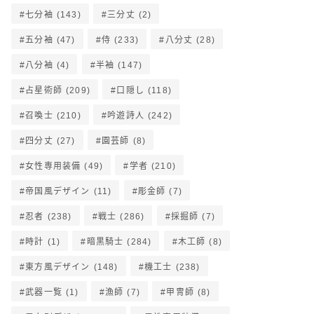
七分袖
(143)
三分丈
(2)
五分袖
(47)
侍
(233)
八分丈
(28)
八分袖
(4)
半袖
(147)
占星術師
(209)
口隠し
(118)
召喚士
(210)
吟遊詩人
(242)
四分丈
(27)
園芸師
(8)
女性専用装備
(49)
学者
(210)
帝国風デザイン
(11)
彫金師
(7)
忍者
(238)
戦士
(286)
採掘師
(7)
時計
(1)
暗黒騎士
(284)
木工師
(8)
東方風デザイン
(148)
機工士
(238)
武器一覧
(1)
漁師
(7)
甲冑師
(8)