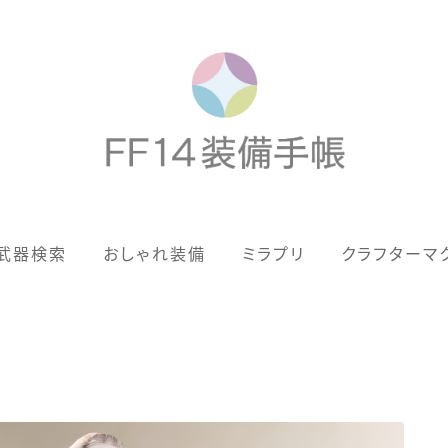
歴代ジョブAF
武器検索
おしゃれ装備
ミラプリ
クラフターマ
男女別デザイン
アネモス（染色可能紅蓮AF）
ン
眼鏡
バイザー