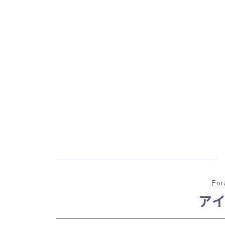
Eor
ア