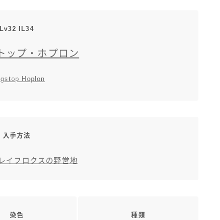
三分丈
Lv32 IL34
四分丈
トップ・ホプロン
ハーフパンツ
gstop Hoplon
七分丈
八分丈
入手方法
極シタデル・ボズヤ追憶戦
ブレイフロクスの野営地
染色
種類