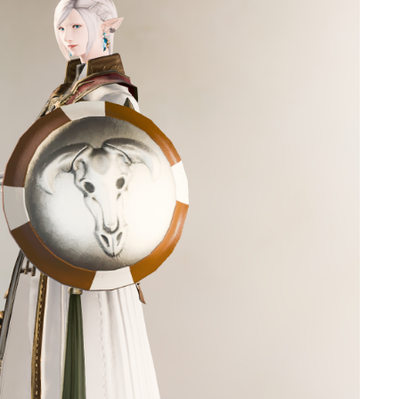
ゴーグル
目隠し
口隠し
マスク
フルフェイス
頭装備ギミックあり
ネイル