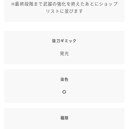
※最終段階まで武器の強化を終えたあとにショップ
七分丈
リストに並びます
八分丈
極シタデル・ボズヤ追憶戦
抜刀ギミック
発光
染色
種類