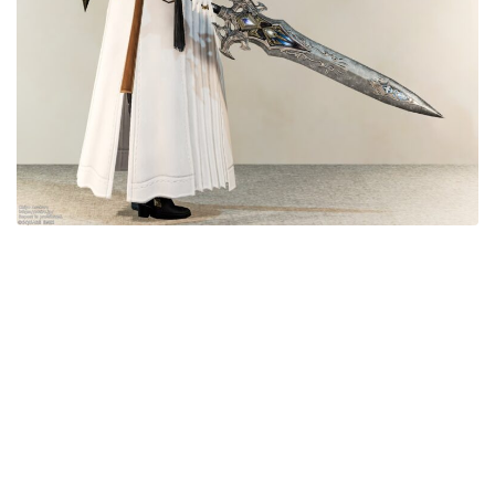
目隠し
口隠し
マスク
フルフェイス
頭装備ギミックあり
ネイル
ノースリーブ
半袖