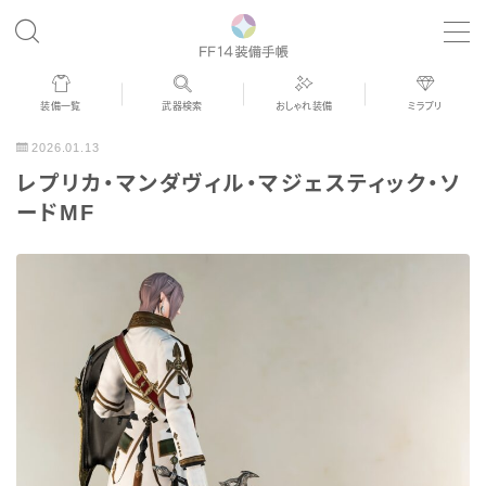
MENU
装備一覧
武器検索
おしゃれ装備
ミラプリ
歴代ジョブAF
2026.01.13
レプリカ・マンダヴィル・マジェスティック・ソ
男女別デザイン
ードMF
アネモス（染色可能紅蓮AF）
眼鏡
バイザー
ゴーグル