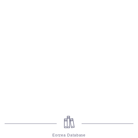
五分袖
七分袖
八分袖
東方風デザイン
イシュガルド風デザイン
アジムステップ風デザイン
マント
ローライズ
Eorzea Database