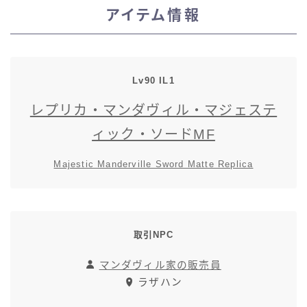
アイテム情報
スカート
ミニスカート
Lv90 IL1
ロングスカート
レプリカ・マンダヴィル・マジェステ
インナーパンツ付きスカート
ィック・ソードMF
Majestic Manderville Sword Matte Replica
ショートパンツ
三分丈
取引NPC
四分丈
マンダヴィル家の販売員
ラザハン
ハーフパンツ