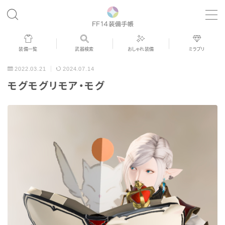
MENU
装備一覧
武器検索
おしゃれ装備
ミラプリ
歴代ジョブAF
2022.03.21
2024.07.14
モグモグリモア・モグ
男女別デザイン
アネモス（染色可能紅蓮AF）
眼鏡
バイザー
ゴーグル