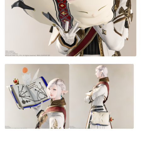
目隠し
口隠し
マスク
フルフェイス
頭装備ギミックあり
ネイル
ノースリーブ
半袖