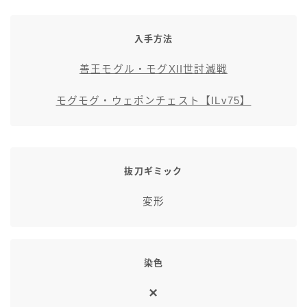
七分丈
入手方法
八分丈
善王モグル・モグXII世討滅戦
極シタデル・ボズヤ追憶戦
モグモグ・ウェポンチェスト【ILv75】
抜刀ギミック
変形
染色