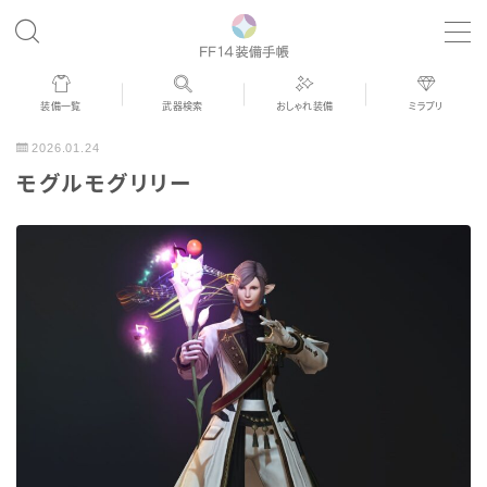
MENU
装備一覧
武器検索
おしゃれ装備
ミラプリ
歴代ジョブAF
2026.01.24
モグルモグリリー
男女別デザイン
アネモス（染色可能紅蓮AF）
眼鏡
バイザー
ゴーグル