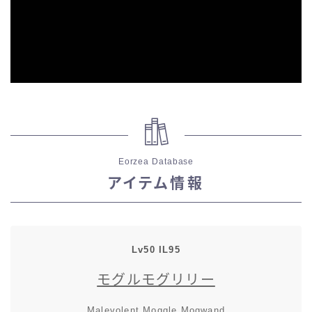
スカート
ミニスカート
ロングスカート
インナーパンツ付きスカート
Eorzea Database
ショートパンツ
アイテム情報
三分丈
四分丈
Lv50 IL95
モグルモグリリー
ハーフパンツ
Malevolent Moggle Mogwand