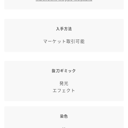
七分丈
八分丈
入手方法
極シタデル・ボズヤ追憶戦
マーケット取引可能
抜刀ギミック
発光
エフェクト
染色