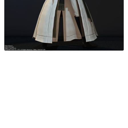
目隠し
口隠し
マスク
フルフェイス
頭装備ギミックあり
ネイル
ノースリーブ
半袖