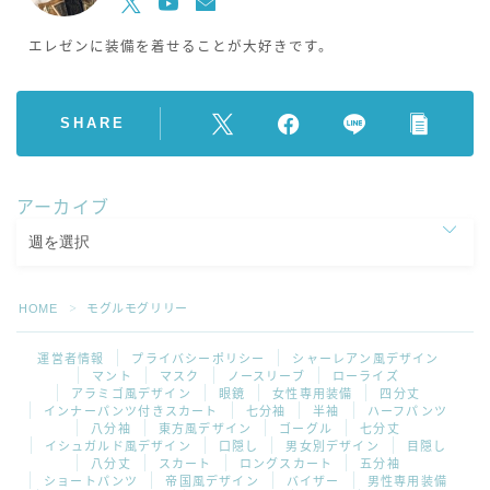
エレゼンに装備を着せることが大好きです。
SHARE
アーカイブ
HOME
モグルモグリリー
＞
運営者情報
プライバシーポリシー
シャーレアン風デザイン
マント
マスク
ノースリーブ
ローライズ
アラミゴ風デザイン
眼鏡
女性専用装備
四分丈
インナーパンツ付きスカート
七分袖
半袖
ハーフパンツ
八分袖
東方風デザイン
ゴーグル
七分丈
イシュガルド風デザイン
口隠し
男女別デザイン
目隠し
八分丈
スカート
ロングスカート
五分袖
ショートパンツ
帝国風デザイン
バイザー
男性専用装備