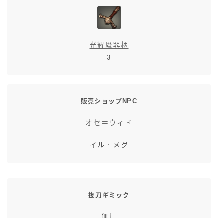
七分丈
八分丈
光耀魔器柄
3
極シタデル・ボズヤ追憶戦
販売ショップNPC
オセ＝ウィド
イル・メグ
抜刀ギミック
無し