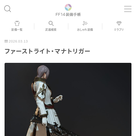
MENU
装備一覧
武器検索
おしゃれ装備
ミラプリ
歴代ジョブAF
2026.03.13
ファーストライト・マナトリガー
男女別デザイン
アネモス（染色可能紅蓮AF）
眼鏡
バイザー
ゴーグル