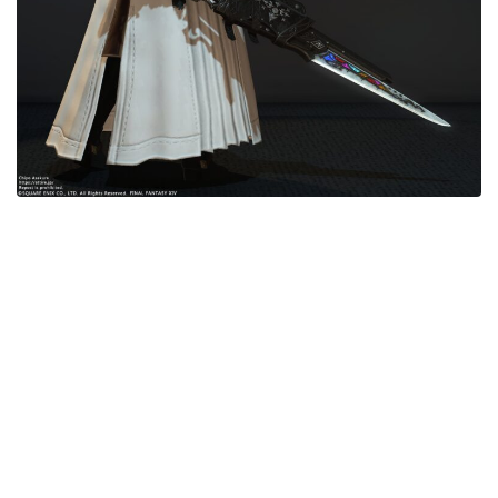
目隠し
口隠し
マスク
フルフェイス
頭装備ギミックあり
ネイル
ノースリーブ
半袖