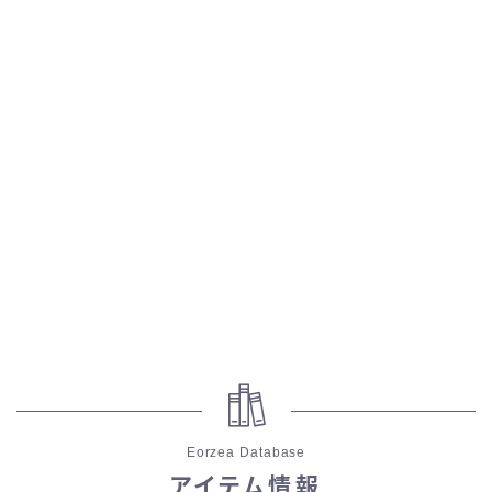
五分袖
七分袖
八分袖
東方風デザイン
イシュガルド風デザイン
アジムステップ風デザイン
マント
Eorzea Database
ローライズ
アイテム情報