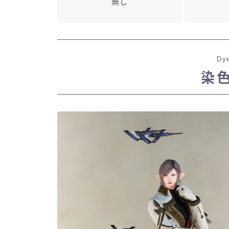
無し
Dye
染