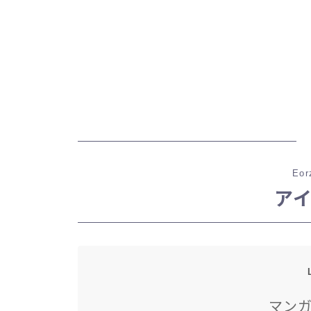
Eor
ア
マン