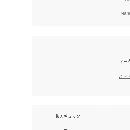
Mang
マー
よろ
抜刀ギミック