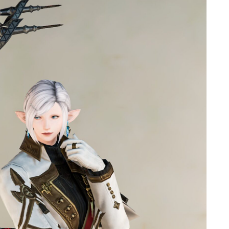
ゴーグル
目隠し
口隠し
マスク
フルフェイス
頭装備ギミックあり
ネイル