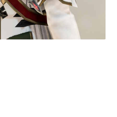
三分丈
四分丈
ハーフパンツ
七分丈
八分丈
極シタデル・ボズヤ追憶戦