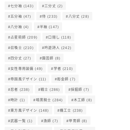
七分袖
(143)
三分丈
(2)
五分袖
(47)
侍
(233)
八分丈
(28)
八分袖
(4)
半袖
(147)
占星術師
(209)
口隠し
(118)
召喚士
(210)
吟遊詩人
(242)
四分丈
(27)
園芸師
(8)
女性専用装備
(49)
学者
(210)
帝国風デザイン
(11)
彫金師
(7)
忍者
(238)
戦士
(286)
採掘師
(7)
時計
(1)
暗黒騎士
(284)
木工師
(8)
東方風デザイン
(148)
機工士
(238)
武器一覧
(1)
漁師
(7)
甲冑師
(8)