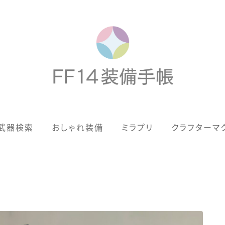
歴代ジョブAF
武器検索
おしゃれ装備
ミラプリ
クラフターマ
男女別デザイン
アネモス（染色可能紅蓮AF）
眼鏡
バイザー