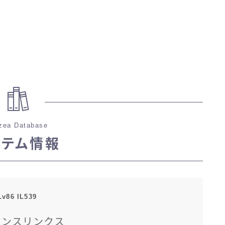
zea Database
イテム情報
Lv86 IL539
ガンスリンクス