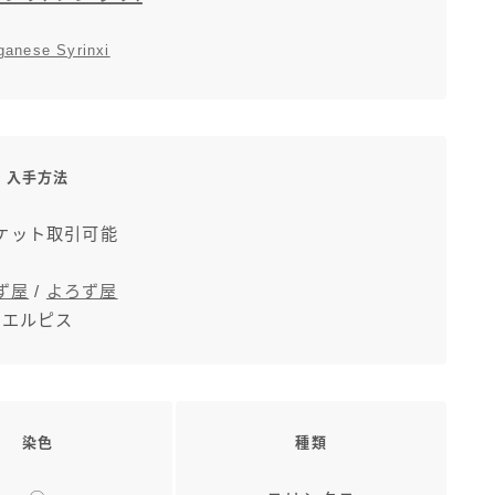
anese Syrinxi
入手方法
ケット取引可能
ず屋
/
よろず屋
エルピス
染色
種類