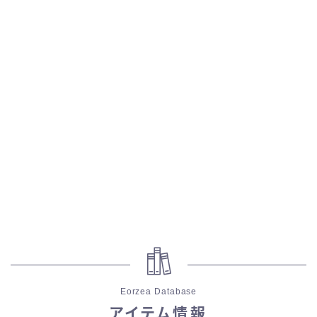
五分袖
七分袖
八分袖
東方風デザイン
イシュガルド風デザイン
アジムステップ風デザイン
マント
Eorzea Database
ローライズ
アイテム情報