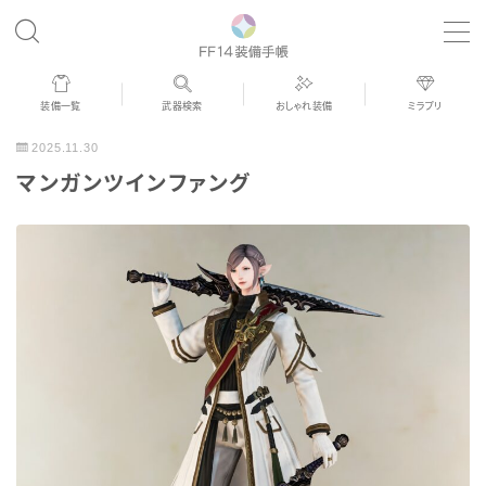
MENU
装備一覧
武器検索
おしゃれ装備
ミラプリ
歴代ジョブAF
2025.11.30
マンガンツインファング
男女別デザイン
アネモス（染色可能紅蓮AF）
眼鏡
バイザー
ゴーグル