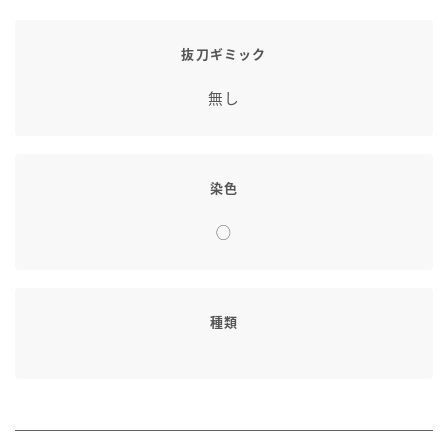
七分丈
抜刀ギミック
八分丈
無し
極シタデル・ボズヤ追憶戦
染色
◯
種類