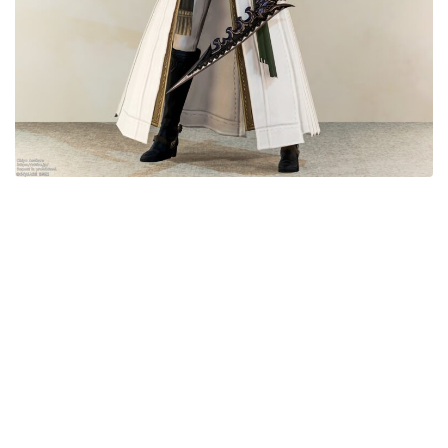
目隠し
口隠し
マスク
フルフェイス
頭装備ギミックあり
ネイル
ノースリーブ
半袖