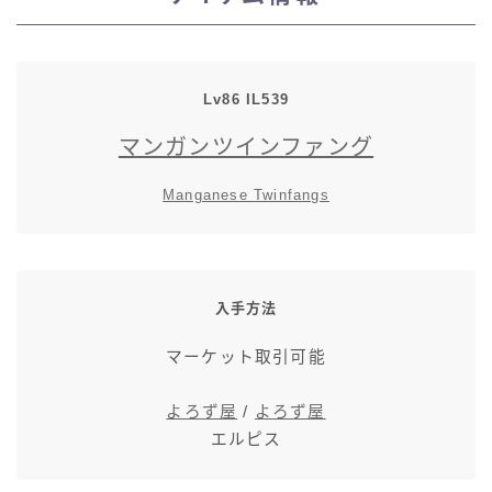
スカート
ミニスカート
Lv86 IL539
マンガンツインファング
ロングスカート
Manganese Twinfangs
インナーパンツ付きスカート
ショートパンツ
入手方法
三分丈
マーケット取引可能
四分丈
よろず屋
/
よろず屋
エルピス
ハーフパンツ