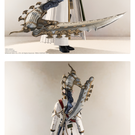
目隠し
口隠し
マスク
フルフェイス
頭装備ギミックあり
ネイル
ノースリーブ
半袖