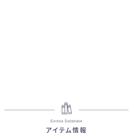
スカート
ミニスカート
ロングスカート
インナーパンツ付きスカート
ショートパンツ
三分丈
四分丈
Eorzea Database
ハーフパンツ
アイテム情報