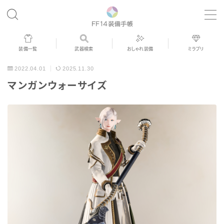
MENU
装備一覧
武器検索
おしゃれ装備
ミラプリ
歴代ジョブAF
2022.04.01
2025.11.30
マンガンウォーサイズ
男女別デザイン
アネモス（染色可能紅蓮AF）
眼鏡
バイザー
ゴーグル