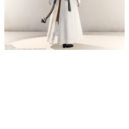
五分袖
七分袖
八分袖
東方風デザイン
イシュガルド風デザイン
アジムステップ風デザイン
マント
ローライズ