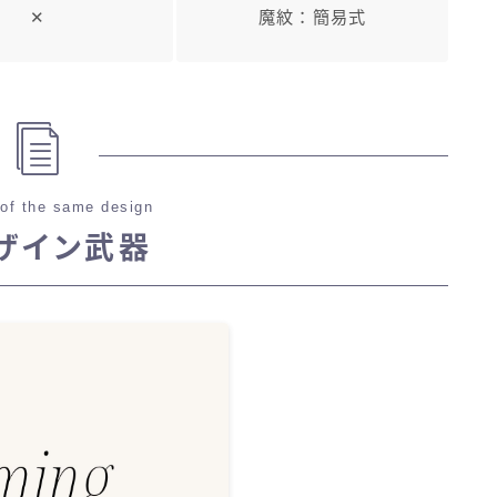
✕
魔紋：簡易式
of the same design
ザイン武器