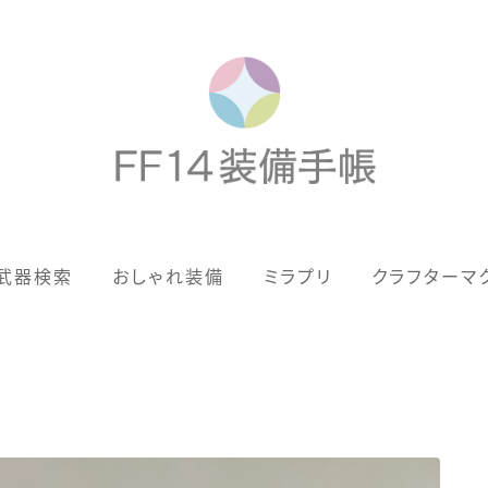
歴代ジョブAF
武器検索
おしゃれ装備
ミラプリ
クラフターマ
男女別デザイン
アネモス（染色可能紅蓮AF）
眼鏡
バイザー