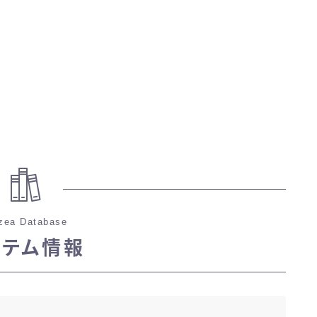
三分丈
四分丈
ハーフパンツ
七分丈
八分丈
zea Database
極シタデル・ボズヤ追憶戦
イテム情報