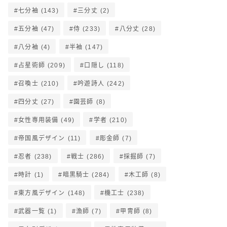
七分袖
(143)
三分丈
(2)
五分袖
(47)
侍
(233)
八分丈
(28)
八分袖
(4)
半袖
(147)
占星術師
(209)
口隠し
(118)
召喚士
(210)
吟遊詩人
(242)
四分丈
(27)
園芸師
(8)
女性専用装備
(49)
学者
(210)
帝国風デザイン
(11)
彫金師
(7)
忍者
(238)
戦士
(286)
採掘師
(7)
時計
(1)
暗黒騎士
(284)
木工師
(8)
東方風デザイン
(148)
機工士
(238)
武器一覧
(1)
漁師
(7)
甲冑師
(8)