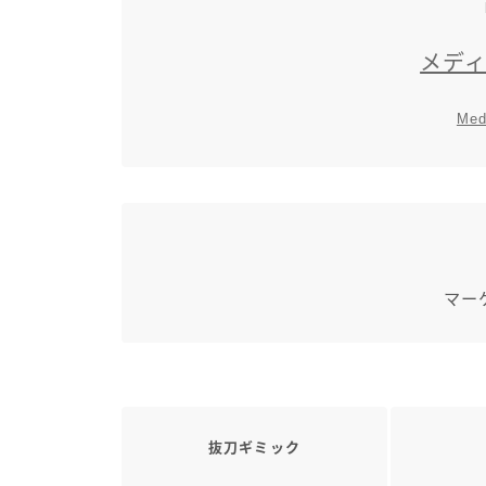
メデ
Med
マー
抜刀ギミック