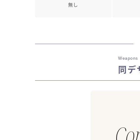
無し
Weapons 
同デ