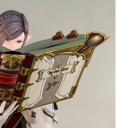
ゴーグル
目隠し
口隠し
マスク
フルフェイス
頭装備ギミックあり
ネイル