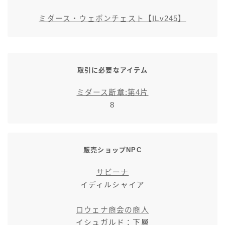
スカート
ミダース・ウェポンチェスト【ILv245】
ミニスカート
ロングスカート
取引に必要なアイテム
ミダース断章:第4片
インナーパンツ付きスカート
8
ショートパンツ
販売ショップNPC
三分丈
サビーナ
四分丈
イディルシャイア
ハーフパンツ
ロウェナ商会の商人
イシュガルド：下層