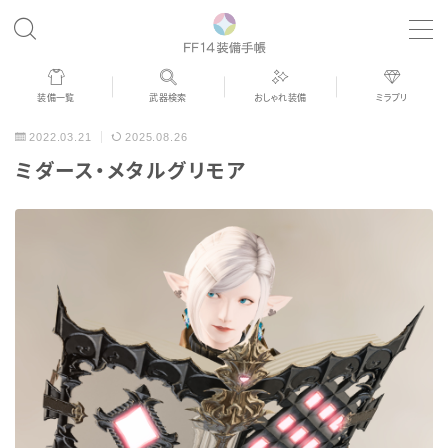
MENU
装備一覧
武器検索
おしゃれ装備
ミラプリ
歴代ジョブAF
2022.03.21
2025.08.26
ミダース・メタルグリモア
男女別デザイン
アネモス（染色可能紅蓮AF）
眼鏡
バイザー
ゴーグル