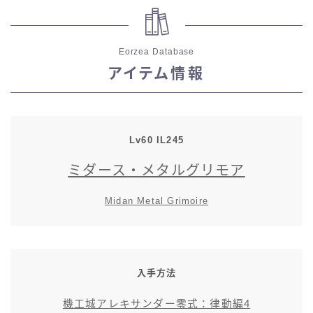
五分袖
Eorzea Database
七分袖
アイテム情報
八分袖
東方風デザイン
Lv60 IL245
ミダース・メタルグリモア
イシュガルド風デザイン
Midan Metal Grimoire
アジムステップ風デザイン
マント
入手方法
ローライズ
機工城アレキサンダー零式：律動編4