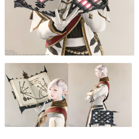
目隠し
口隠し
マスク
フルフェイス
頭装備ギミックあり
ネイル
ノースリーブ
半袖