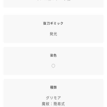
七分丈
八分丈
抜刀ギミック
極シタデル・ボズヤ追憶戦
発光
染色
◯
種類
グリモア
魔紋：簡易式