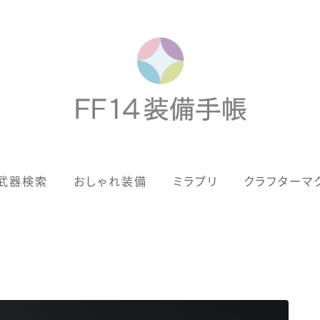
歴代ジョブAF
武器検索
おしゃれ装備
ミラプリ
クラフターマ
男女別デザイン
アネモス（染色可能紅蓮AF）
眼鏡
バイザー