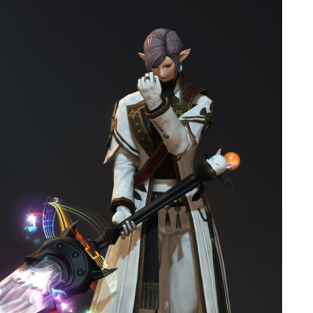
ゴーグル
目隠し
口隠し
マスク
フルフェイス
頭装備ギミックあり
ネイル