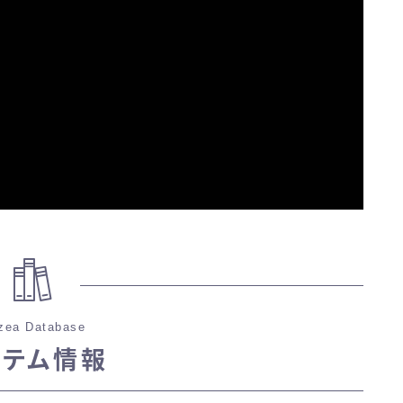
三分丈
四分丈
ハーフパンツ
七分丈
八分丈
極シタデル・ボズヤ追憶戦
zea Database
イテム情報