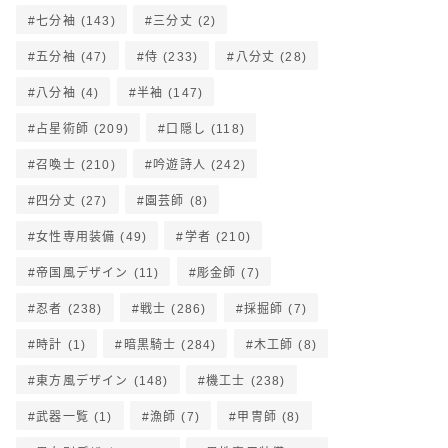
七分袖
(143)
三分丈
(2)
五分袖
(47)
侍
(233)
八分丈
(28)
八分袖
(4)
半袖
(147)
占星術師
(209)
口隠し
(118)
召喚士
(210)
吟遊詩人
(242)
四分丈
(27)
園芸師
(8)
女性専用装備
(49)
学者
(210)
帝国風デザイン
(11)
彫金師
(7)
忍者
(238)
戦士
(286)
採掘師
(7)
時計
(1)
暗黒騎士
(284)
木工師
(8)
東方風デザイン
(148)
機工士
(238)
武器一覧
(1)
漁師
(7)
甲冑師
(8)