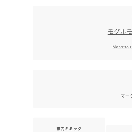
モグル
Monstrou
マー
抜刀ギミック