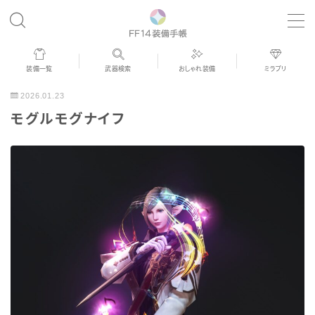
MENU
装備一覧
武器検索
おしゃれ装備
ミラプリ
歴代ジョブAF
2026.01.23
モグルモグナイフ
男女別デザイン
アネモス（染色可能紅蓮AF）
眼鏡
バイザー
ゴーグル