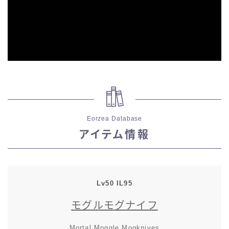
スカート
ミニスカート
ロングスカート
インナーパンツ付きスカート
Eorzea Database
ショートパンツ
アイテム情報
三分丈
四分丈
Lv50 IL95
モグルモグナイフ
ハーフパンツ
Mortal Moggle Mogknives