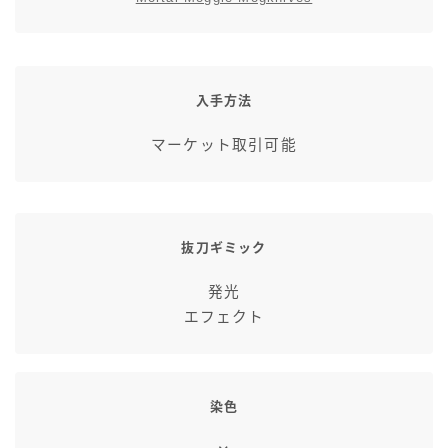
七分丈
八分丈
入手方法
極シタデル・ボズヤ追憶戦
マーケット取引可能
抜刀ギミック
発光
エフェクト
染色