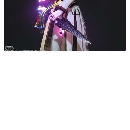
目隠し
口隠し
マスク
フルフェイス
頭装備ギミックあり
ネイル
ノースリーブ
半袖