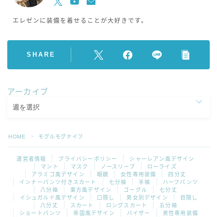
エレゼンに装備を着せることが大好きです。
SHARE
アーカイブ
HOME
モグルモグナイフ
＞
運営者情報
プライバシーポリシー
シャーレアン風デザイン
マント
マスク
ノースリーブ
ローライズ
アラミゴ風デザイン
眼鏡
女性専用装備
四分丈
インナーパンツ付きスカート
七分袖
半袖
ハーフパンツ
八分袖
東方風デザイン
ゴーグル
七分丈
イシュガルド風デザイン
口隠し
男女別デザイン
目隠し
八分丈
スカート
ロングスカート
五分袖
ショートパンツ
帝国風デザイン
バイザー
男性専用装備