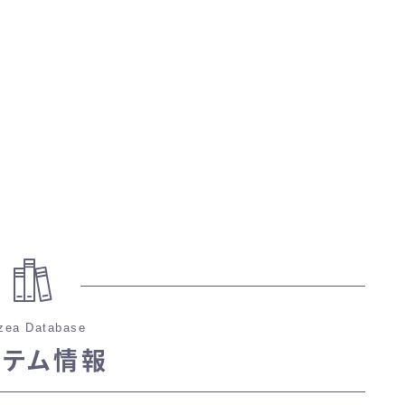
マント
ローライズ
スカート
ミニスカート
ロングスカート
インナーパンツ付きスカート
zea Database
イテム情報
ショートパンツ