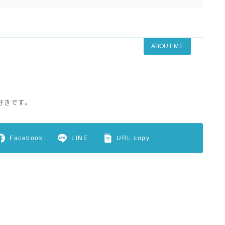
ABOUT ME
好きです。
Facebook
LINE
URL copy