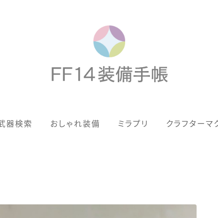
歴代ジョブAF
武器検索
おしゃれ装備
ミラプリ
クラフターマ
男女別デザイン
アネモス（染色可能紅蓮AF）
眼鏡
バイザー