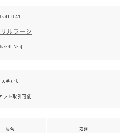
三分丈
Lv41 IL41
四分丈
スリルブージ
ハーフパンツ
ythril Bhuj
七分丈
八分丈
入手方法
極シタデル・ボズヤ追憶戦
ケット取引可能
染色
種類