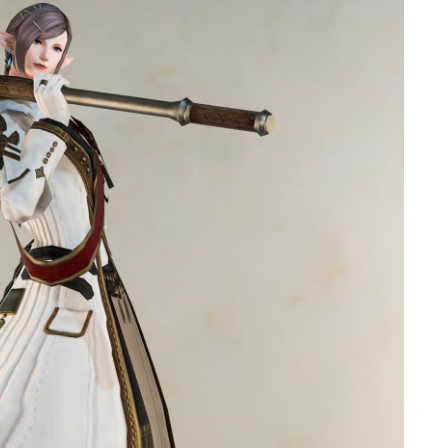
ゴーグル
目隠し
口隠し
マスク
フルフェイス
頭装備ギミックあり
ネイル