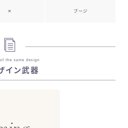
✕
ブージ
of the same design
ザイン武器