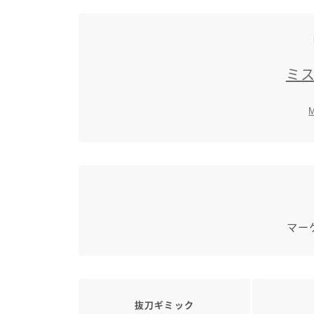
ミ
M
マー
抜刀ギミック