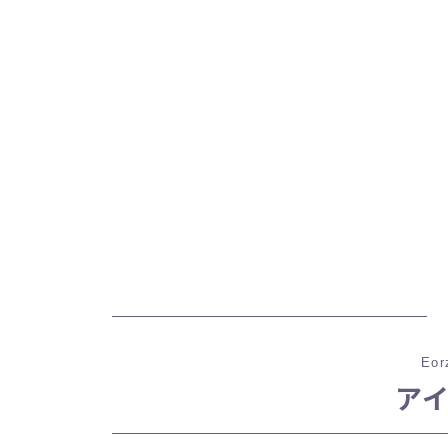
Eor
ア