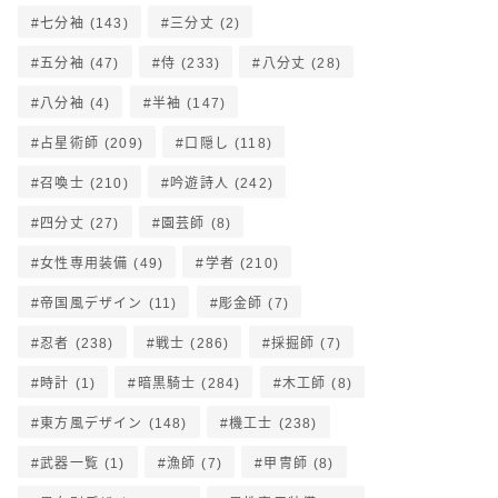
七分袖
(143)
三分丈
(2)
五分袖
(47)
侍
(233)
八分丈
(28)
八分袖
(4)
半袖
(147)
占星術師
(209)
口隠し
(118)
召喚士
(210)
吟遊詩人
(242)
四分丈
(27)
園芸師
(8)
女性専用装備
(49)
学者
(210)
帝国風デザイン
(11)
彫金師
(7)
忍者
(238)
戦士
(286)
採掘師
(7)
時計
(1)
暗黒騎士
(284)
木工師
(8)
東方風デザイン
(148)
機工士
(238)
武器一覧
(1)
漁師
(7)
甲冑師
(8)