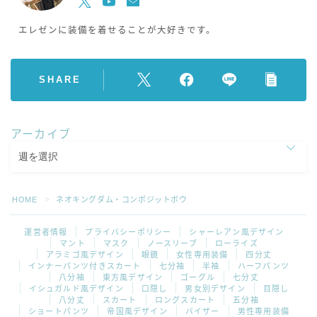
エレゼンに装備を着せることが大好きです。
SHARE
アーカイブ
HOME
ネオキングダム・コンポジットボウ
＞
運営者情報
プライバシーポリシー
シャーレアン風デザイン
マント
マスク
ノースリーブ
ローライズ
アラミゴ風デザイン
眼鏡
女性専用装備
四分丈
インナーパンツ付きスカート
七分袖
半袖
ハーフパンツ
八分袖
東方風デザイン
ゴーグル
七分丈
イシュガルド風デザイン
口隠し
男女別デザイン
目隠し
八分丈
スカート
ロングスカート
五分袖
ショートパンツ
帝国風デザイン
バイザー
男性専用装備