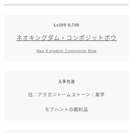
七分丈
八分丈
Lv100 IL700
ネオキングダム・コンポジットボウ
極シタデル・ボズヤ追憶戦
Neo Kingdom Composite Bow
入手方法
旧：アラガントームストーン：美学
モブハントの戦利品