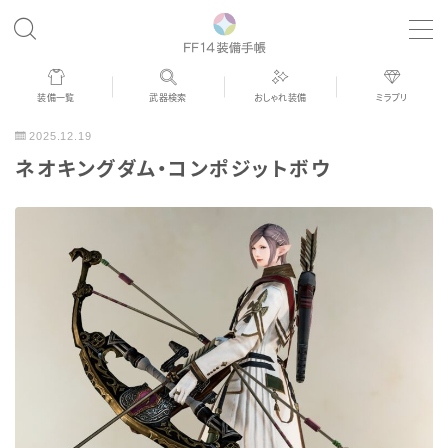
MENU
装備一覧
武器検索
おしゃれ装備
ミラプリ
歴代ジョブAF
2025.12.19
ネオキングダム・コンポジットボウ
男女別デザイン
アネモス（染色可能紅蓮AF）
眼鏡
バイザー
ゴーグル