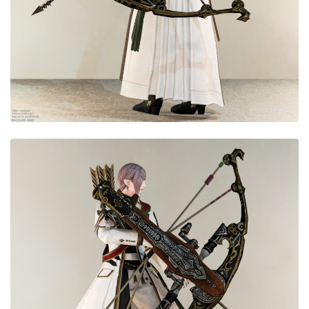
目隠し
口隠し
マスク
フルフェイス
頭装備ギミックあり
ネイル
ノースリーブ
半袖