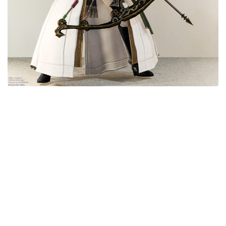
五分袖
七分袖
八分袖
東方風デザイン
イシュガルド風デザイン
アジムステップ風デザイン
マント
ローライズ