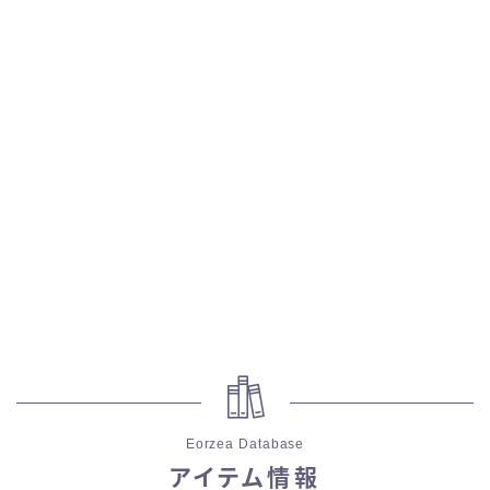
スカート
ミニスカート
ロングスカート
インナーパンツ付きスカート
ショートパンツ
三分丈
四分丈
Eorzea Database
ハーフパンツ
アイテム情報