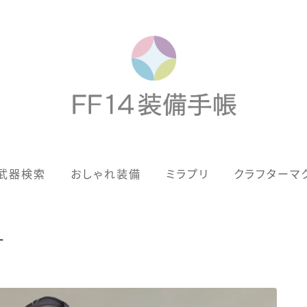
歴代ジョブAF
武器検索
おしゃれ装備
ミラプリ
クラフターマ
男女別デザイン
アネモス（染色可能紅蓮AF）
ナ
眼鏡
バイザー