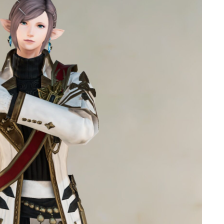
ゴーグル
目隠し
口隠し
マスク
フルフェイス
頭装備ギミックあり
ネイル