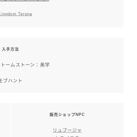
Kingdom Terpna
入手方法
ントームストーン：美学
モブハント
販売ショップNPC
リュブージャ