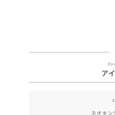
Eor
ア
L
ネオキン