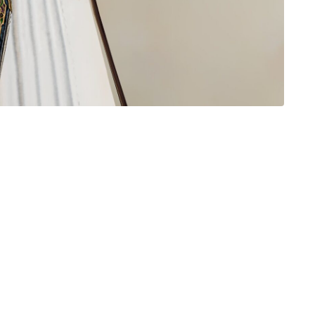
三分丈
四分丈
ハーフパンツ
七分丈
八分丈
極シタデル・ボズヤ追憶戦