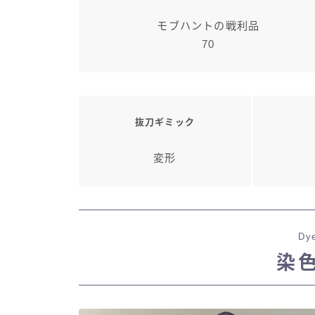
モブハントの戦利品
70
抜刀ギミック
変形
Dye
染