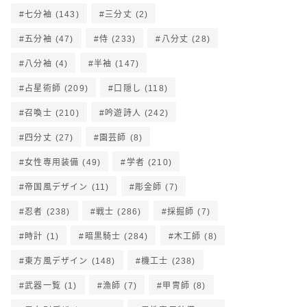
七分袖
(143)
三分丈
(2)
五分袖
(47)
侍
(233)
八分丈
(28)
八分袖
(4)
半袖
(147)
占星術師
(209)
口隠し
(118)
召喚士
(210)
吟遊詩人
(242)
四分丈
(27)
園芸師
(8)
女性専用装備
(49)
学者
(210)
帝国風デザイン
(11)
彫金師
(7)
忍者
(238)
戦士
(286)
採掘師
(7)
時計
(1)
暗黒騎士
(284)
木工師
(8)
東方風デザイン
(148)
機工士
(238)
武器一覧
(1)
漁師
(7)
甲冑師
(8)