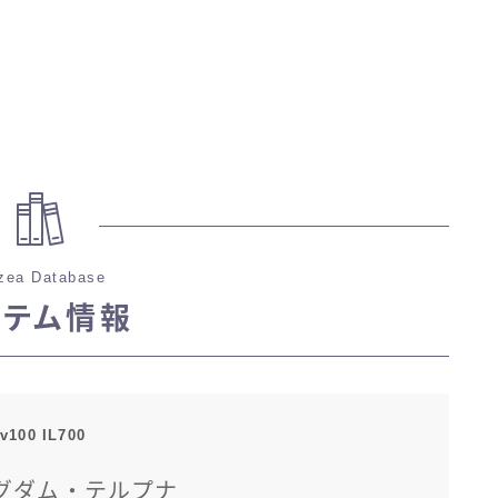
zea Database
イテム情報
v100 IL700
グダム・テルプナ