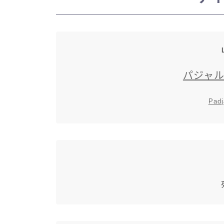
パジャ
Padj