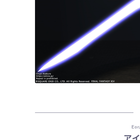
Eor
ア