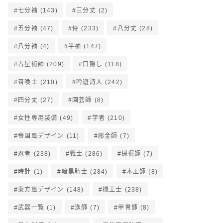
七分袖
(143)
三分丈
(2)
五分袖
(47)
侍
(233)
八分丈
(28)
八分袖
(4)
半袖
(147)
占星術師
(209)
口隠し
(118)
召喚士
(210)
吟遊詩人
(242)
四分丈
(27)
園芸師
(8)
女性専用装備
(49)
学者
(210)
帝国風デザイン
(11)
彫金師
(7)
忍者
(238)
戦士
(286)
採掘師
(7)
時計
(1)
暗黒騎士
(284)
木工師
(8)
東方風デザイン
(148)
機工士
(238)
武器一覧
(1)
漁師
(7)
甲冑師
(8)