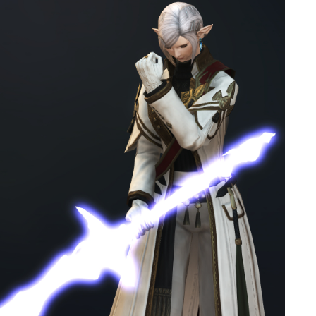
ゴーグル
目隠し
口隠し
マスク
フルフェイス
頭装備ギミックあり
ネイル