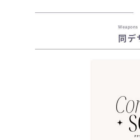
Weapons 
同デ