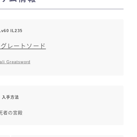
マント
Lv60 IL235
ローライズ
ルグレートソード
スカート
ali Greatsword
ミニスカート
ロングスカート
入手方法
インナーパンツ付きスカート
死者の宮殿
ショートパンツ