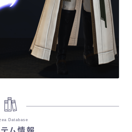
ノースリーブ
半袖
五分袖
七分袖
八分袖
東方風デザイン
イシュガルド風デザイン
zea Database
イテム情報
アジムステップ風デザイン