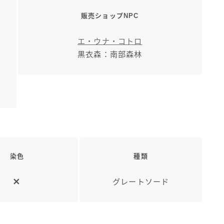
三分丈
販売ショップNPC
エ・ウナ・コトロ
四分丈
黒衣森：南部森林
ハーフパンツ
七分丈
八分丈
染色
種類
極シタデル・ボズヤ追憶戦
グレートソード