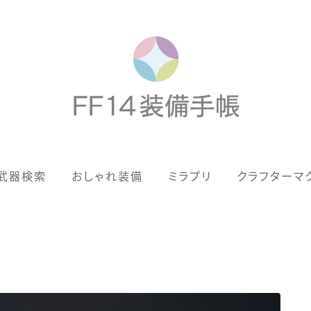
歴代ジョブAF
武器検索
おしゃれ装備
ミラプリ
クラフターマ
男女別デザイン
アネモス（染色可能紅蓮AF）
眼鏡
バイザー