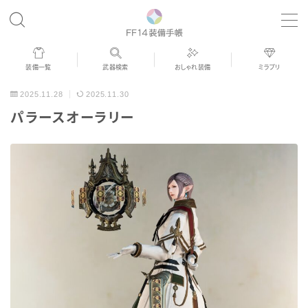
MENU
装備一覧
武器検索
おしゃれ装備
ミラプリ
歴代ジョブAF
2025.11.28
2025.11.30
パラースオーラリー
男女別デザイン
アネモス（染色可能紅蓮AF）
眼鏡
バイザー
ゴーグル