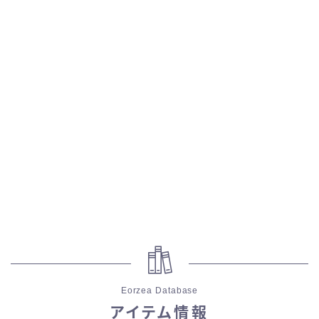
スカート
ミニスカート
ロングスカート
インナーパンツ付きスカート
ショートパンツ
三分丈
四分丈
Eorzea Database
ハーフパンツ
アイテム情報