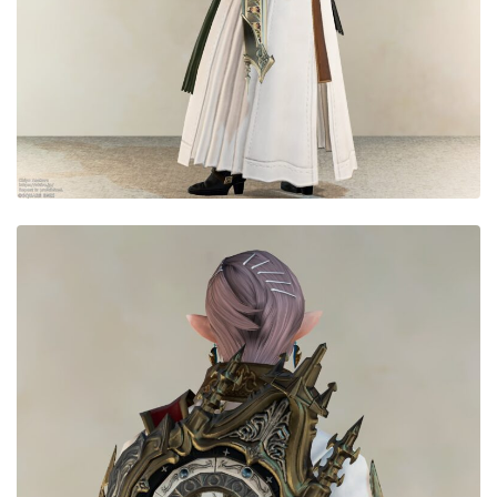
目隠し
口隠し
マスク
フルフェイス
頭装備ギミックあり
ネイル
ノースリーブ
半袖