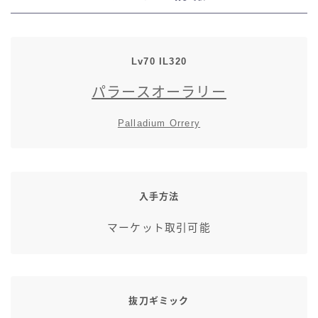
七分丈
八分丈
Lv70 IL320
パラースオーラリー
極シタデル・ボズヤ追憶戦
Palladium Orrery
入手方法
マーケット取引可能
抜刀ギミック