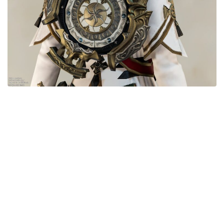
五分袖
七分袖
八分袖
東方風デザイン
イシュガルド風デザイン
アジムステップ風デザイン
マント
ローライズ