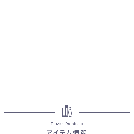
五分袖
七分袖
八分袖
東方風デザイン
イシュガルド風デザイン
アジムステップ風デザイン
マント
ローライズ
Eorzea Database
アイテム情報