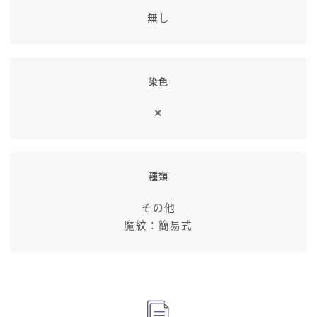
七分丈
無し
八分丈
染色
極シタデル・ボズヤ追憶戦
✕
種類
その他
魔紋：簡易式