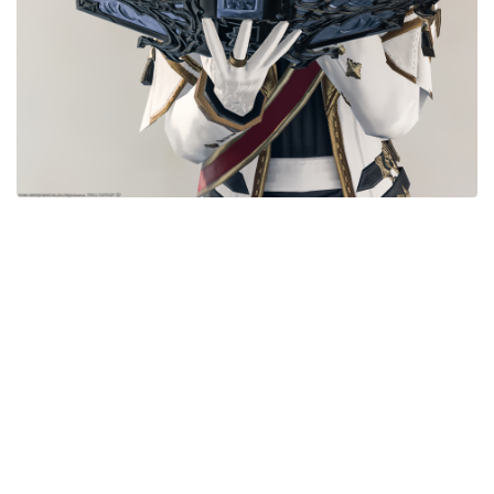
目隠し
口隠し
マスク
フルフェイス
頭装備ギミックあり
ネイル
ノースリーブ
半袖