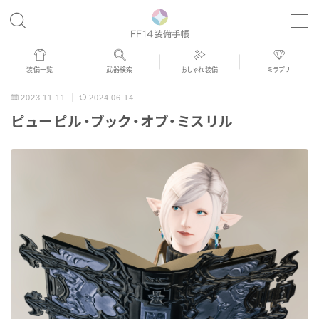
MENU
装備一覧
武器検索
おしゃれ装備
ミラプリ
歴代ジョブAF
2023.11.11
2024.06.14
ピューピル・ブック・オブ・ミスリル
男女別デザイン
アネモス（染色可能紅蓮AF）
眼鏡
バイザー
ゴーグル