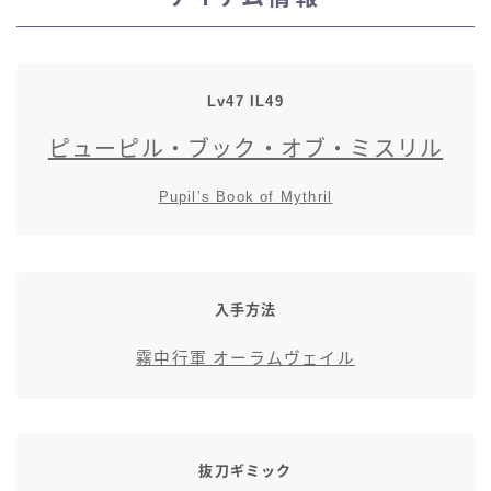
スカート
ミニスカート
Lv47 IL49
ピューピル・ブック・オブ・ミスリル
ロングスカート
Pupil’s Book of Mythril
インナーパンツ付きスカート
ショートパンツ
入手方法
三分丈
霧中行軍 オーラムヴェイル
四分丈
ハーフパンツ
抜刀ギミック