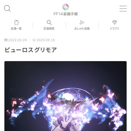
MENU
装備一覧
武器検索
おしゃれ装備
ミラプリ
歴代ジョブAF
2022.03.28
2025.09.15
ピューロスグリモア
男女別デザイン
アネモス（染色可能紅蓮AF）
眼鏡
バイザー
ゴーグル