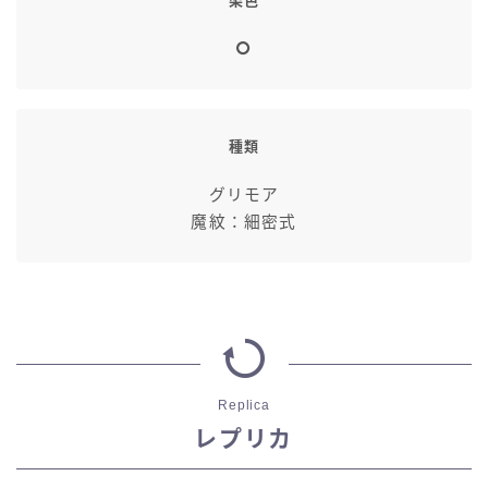
染色
種類
グリモア
魔紋：細密式
Replica
レプリカ