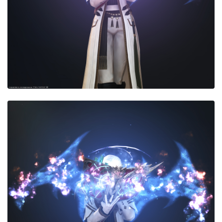
目隠し
口隠し
マスク
フルフェイス
頭装備ギミックあり
ネイル
ノースリーブ
半袖