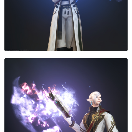
五分袖
七分袖
八分袖
東方風デザイン
イシュガルド風デザイン
アジムステップ風デザイン
マント
ローライズ