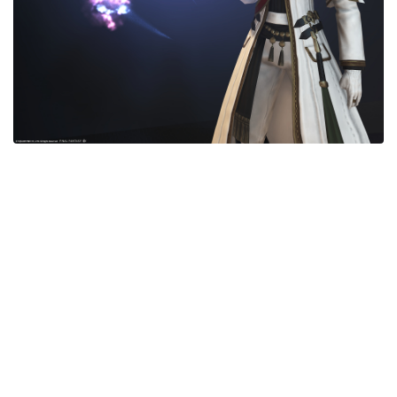
七分丈
八分丈
極シタデル・ボズヤ追憶戦