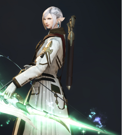
ゴーグル
目隠し
口隠し
マスク
フルフェイス
頭装備ギミックあり
ネイル