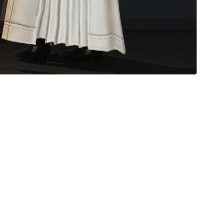
三分丈
四分丈
ハーフパンツ
七分丈
八分丈
極シタデル・ボズヤ追憶戦