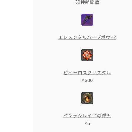
30種類開放
エレメンタルハープボウ+2
ピューロスクリスタル
×300
ペンテシレイアの種火
×5