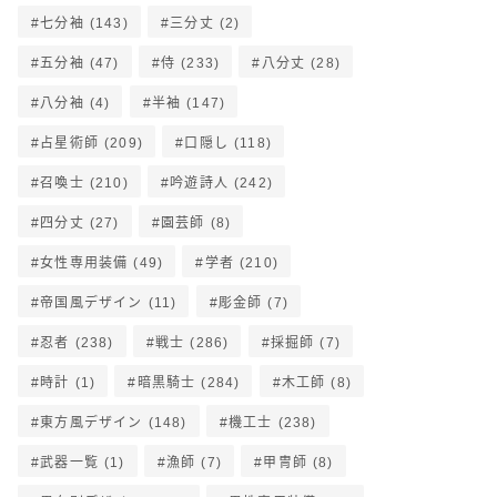
七分袖
(143)
三分丈
(2)
五分袖
(47)
侍
(233)
八分丈
(28)
八分袖
(4)
半袖
(147)
占星術師
(209)
口隠し
(118)
召喚士
(210)
吟遊詩人
(242)
四分丈
(27)
園芸師
(8)
女性専用装備
(49)
学者
(210)
帝国風デザイン
(11)
彫金師
(7)
忍者
(238)
戦士
(286)
採掘師
(7)
時計
(1)
暗黒騎士
(284)
木工師
(8)
東方風デザイン
(148)
機工士
(238)
武器一覧
(1)
漁師
(7)
甲冑師
(8)