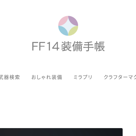
歴代ジョブAF
武器検索
おしゃれ装備
ミラプリ
クラフターマ
男女別デザイン
アネモス（染色可能紅蓮AF）
眼鏡
バイザー