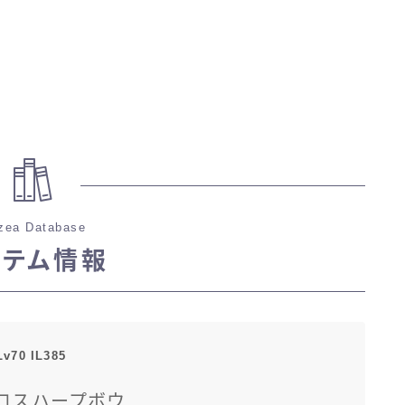
zea Database
イテム情報
Lv70 IL385
ロスハープボウ