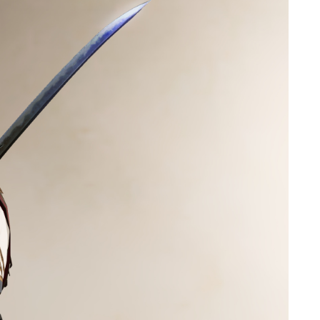
ゴーグル
目隠し
口隠し
マスク
フルフェイス
頭装備ギミックあり
ネイル