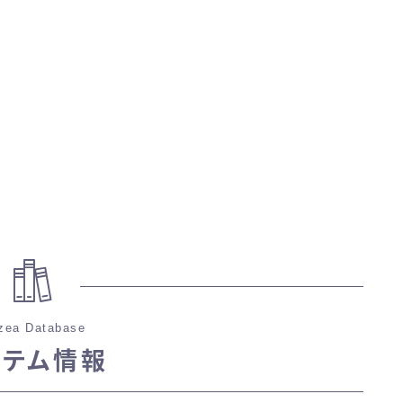
マント
ローライズ
スカート
ミニスカート
ロングスカート
インナーパンツ付きスカート
zea Database
イテム情報
ショートパンツ