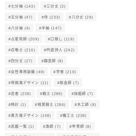
七分袖
(143)
三分丈
(2)
五分袖
(47)
侍
(233)
八分丈
(28)
八分袖
(4)
半袖
(147)
占星術師
(209)
口隠し
(118)
召喚士
(210)
吟遊詩人
(242)
四分丈
(27)
園芸師
(8)
女性専用装備
(49)
学者
(210)
帝国風デザイン
(11)
彫金師
(7)
忍者
(238)
戦士
(286)
採掘師
(7)
時計
(1)
暗黒騎士
(284)
木工師
(8)
東方風デザイン
(148)
機工士
(238)
武器一覧
(1)
漁師
(7)
甲冑師
(8)