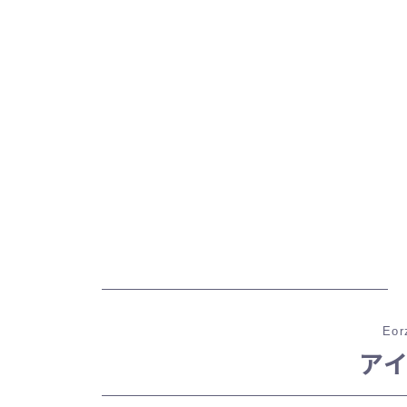
Eor
ア