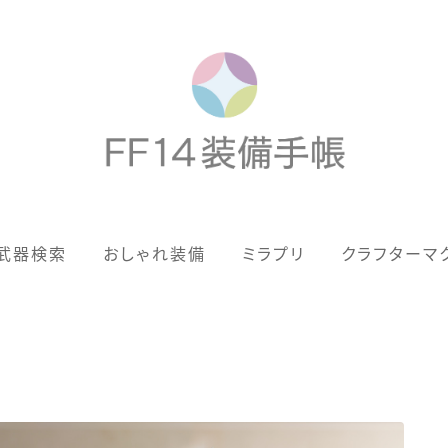
歴代ジョブAF
武器検索
おしゃれ装備
ミラプリ
クラフターマ
男女別デザイン
アネモス（染色可能紅蓮AF）
眼鏡
バイザー