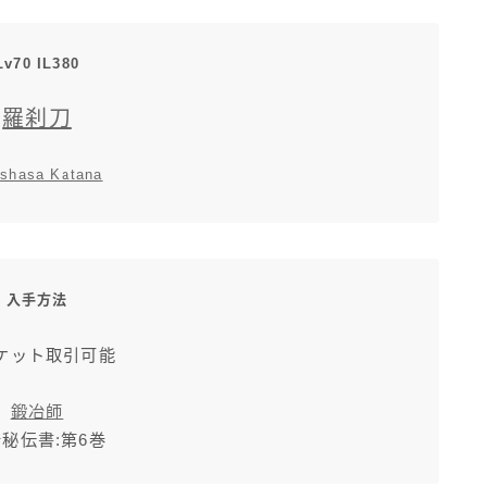
三分丈
Lv70 IL380
四分丈
羅刹刀
ハーフパンツ
shasa Katana
七分丈
八分丈
入手方法
極シタデル・ボズヤ追憶戦
ケット取引可能
鍛冶師
秘伝書:第6巻