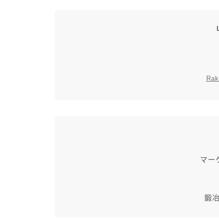
Rak
マー
鍛冶