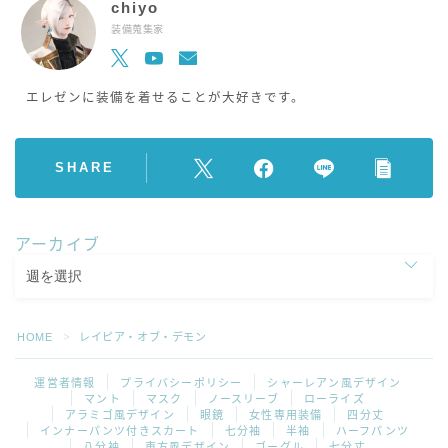
chiyo
装備蒐集家
エレゼンに装備を着せることが大好きです。
SHARE
アーカイブ
HOME
レイピア・オブ・デモン
＞
運営者情報
プライバシーポリシー
シャーレアン風デザイン
マント
マスク
ノースリーブ
ローライズ
アラミゴ風デザイン
眼鏡
女性専用装備
四分丈
インナーパンツ付きスカート
七分袖
半袖
ハーフパンツ
八分袖
東方風デザイン
ゴーグル
七分丈