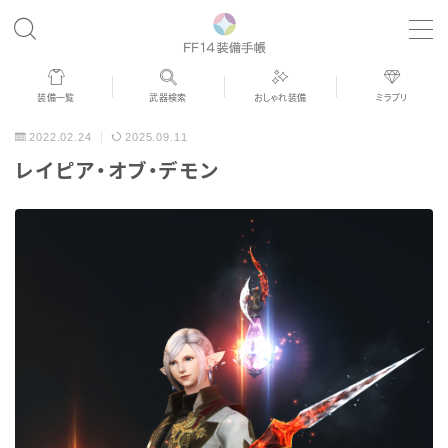
MENU
装備一覧
武器検索
おしゃれ装備
ミラプリ
歴代ジョブAF
2022.02.24
2025.09.11
レイピア・オブ・デモン
男女別デザイン
アネモス（染色可能紅蓮AF）
眼鏡
バイザー
ゴーグル