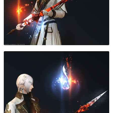
目隠し
口隠し
マスク
フルフェイス
頭装備ギミックあり
ネイル
ノースリーブ
半袖