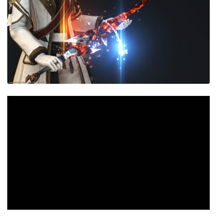
五分袖
七分袖
八分袖
東方風デザイン
イシュガルド風デザイン
アジムステップ風デザイン
マント
ローライズ