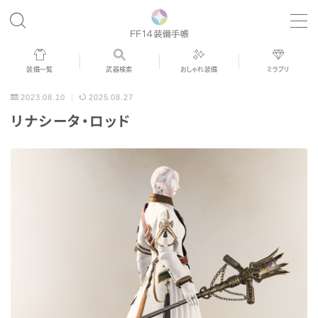
MENU
装備一覧
武器検索
おしゃれ装備
ミラプリ
歴代ジョブAF
2023.08.10
2025.08.27
リナシータ・ロッド
男女別デザイン
アネモス（染色可能紅蓮AF）
眼鏡
バイザー
ゴーグル