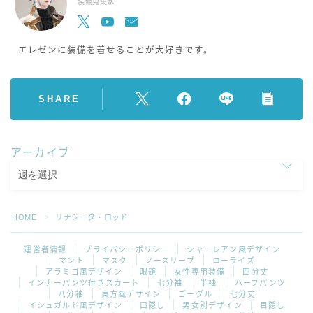
装備蒐集家
エレゼンに装備を着せることが大好きです。
SHARE
アーカイブ
HOME
リナシータ・ロッド
＞
運営者情報
プライバシーポリシー
シャーレアン風デザイン
マント
マスク
ノースリーブ
ローライズ
アラミゴ風デザイン
眼鏡
女性専用装備
四分丈
インナーパンツ付きスカート
七分袖
半袖
ハーフパンツ
八分袖
東方風デザイン
ゴーグル
七分丈
イシュガルド風デザイン
口隠し
男女別デザイン
目隠し