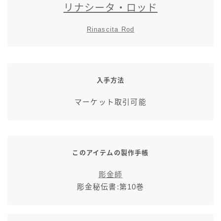
リナシータ・ロッド
スカート
Rinascita Rod
ミニスカート
ロングスカート
入手方法
インナーパンツ付きスカート
マーケット取引可能
ショートパンツ
三分丈
このアイテムの製作手帳
彫金師
四分丈
彫金秘伝書:第10巻
ハーフパンツ