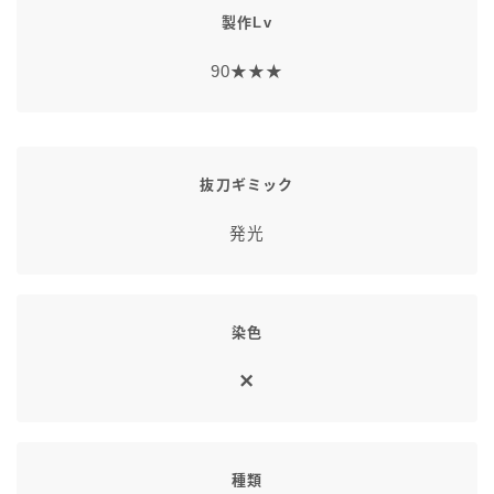
製作Lv
七分丈
90★★★
八分丈
極シタデル・ボズヤ追憶戦
抜刀ギミック
発光
染色
種類