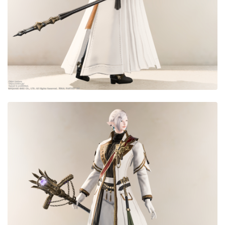
目隠し
口隠し
マスク
フルフェイス
頭装備ギミックあり
ネイル
ノースリーブ
半袖