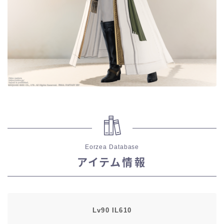
五分袖
七分袖
八分袖
東方風デザイン
イシュガルド風デザイン
Eorzea Database
アジムステップ風デザイン
アイテム情報
マント
ローライズ
Lv90 IL610