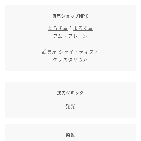
七分丈
販売ショップNPC
八分丈
よろず屋
/
よろず屋
アム・アレーン
極シタデル・ボズヤ追憶戦
武具屋 シャイ・ティスト
クリスタリウム
抜刀ギミック
発光
染色