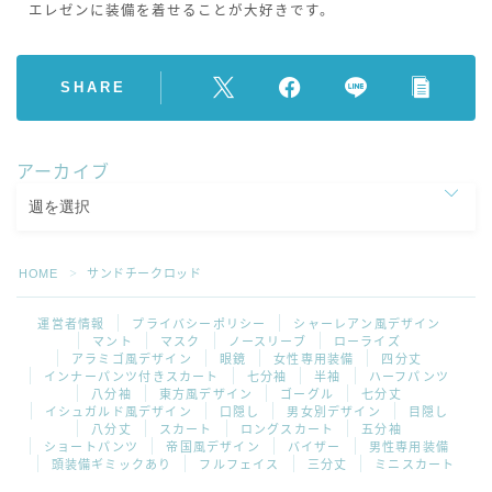
エレゼンに装備を着せることが大好きです。
SHARE
アーカイブ
HOME
サンドチークロッド
＞
運営者情報
プライバシーポリシー
シャーレアン風デザイン
マント
マスク
ノースリーブ
ローライズ
アラミゴ風デザイン
眼鏡
女性専用装備
四分丈
インナーパンツ付きスカート
七分袖
半袖
ハーフパンツ
八分袖
東方風デザイン
ゴーグル
七分丈
イシュガルド風デザイン
口隠し
男女別デザイン
目隠し
八分丈
スカート
ロングスカート
五分袖
ショートパンツ
帝国風デザイン
バイザー
男性専用装備
頭装備ギミックあり
フルフェイス
三分丈
ミニスカート