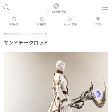
MENU
装備一覧
武器検索
おしゃれ装備
ミラプリ
歴代ジョブAF
2025.09.01
2025.11.30
サンドチークロッド
男女別デザイン
アネモス（染色可能紅蓮AF）
眼鏡
バイザー
ゴーグル