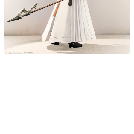
目隠し
口隠し
マスク
フルフェイス
頭装備ギミックあり
ネイル
ノースリーブ
半袖