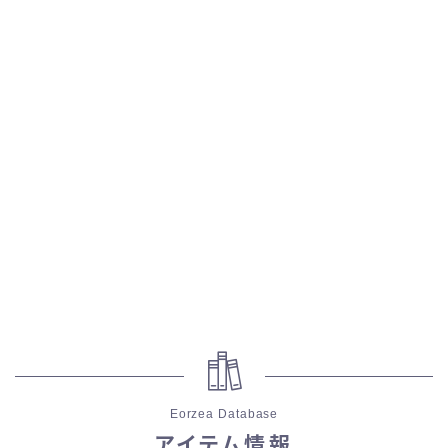
五分袖
七分袖
八分袖
東方風デザイン
イシュガルド風デザイン
アジムステップ風デザイン
マント
ローライズ
Eorzea Database
アイテム情報