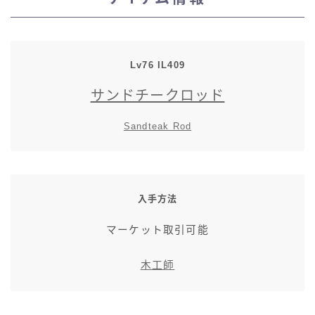
スカート
ミニスカート
Lv76 IL409
サンドチークロッド
ロングスカート
Sandteak Rod
インナーパンツ付きスカート
ショートパンツ
入手方法
三分丈
マーケット取引可能
四分丈
木工師
ハーフパンツ