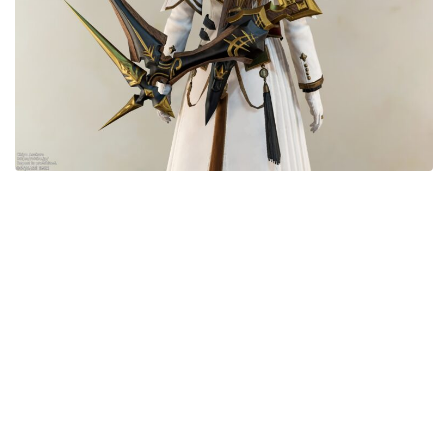
五分袖
七分袖
八分袖
東方風デザイン
イシュガルド風デザイン
アジムステップ風デザイン
マント
ローライズ