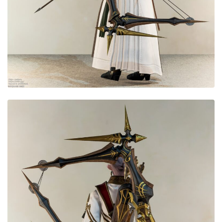
目隠し
口隠し
マスク
フルフェイス
頭装備ギミックあり
ネイル
ノースリーブ
半袖