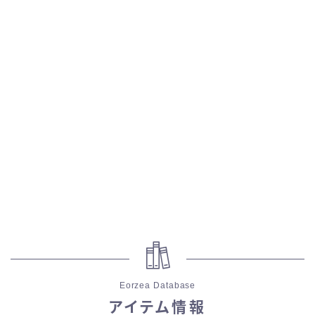
スカート
ミニスカート
ロングスカート
インナーパンツ付きスカート
ショートパンツ
三分丈
四分丈
Eorzea Database
ハーフパンツ
アイテム情報