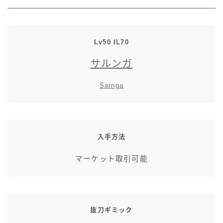
七分丈
八分丈
Lv50 IL70
サルンガ
極シタデル・ボズヤ追憶戦
Sarnga
入手方法
マーケット取引可能
抜刀ギミック