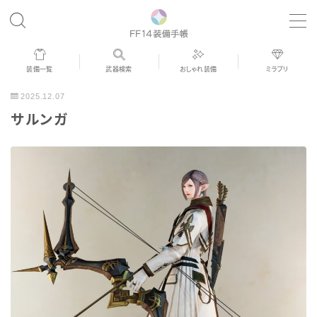
MENU
装備一覧
武器検索
おしゃれ装備
ミラプリ
歴代ジョブAF
2025.12.07
サルンガ
男女別デザイン
アネモス（染色可能紅蓮AF）
眼鏡
バイザー
ゴーグル