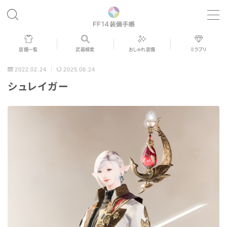
MENU
装備一覧
武器検索
おしゃれ装備
ミラプリ
歴代ジョブAF
2022.02.24
2025.08.24
シュレイガー
男女別デザイン
アネモス（染色可能紅蓮AF）
眼鏡
バイザー
ゴーグル