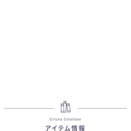
スカート
ミニスカート
ロングスカート
インナーパンツ付きスカート
ショートパンツ
三分丈
四分丈
Eorzea Database
ハーフパンツ
アイテム情報