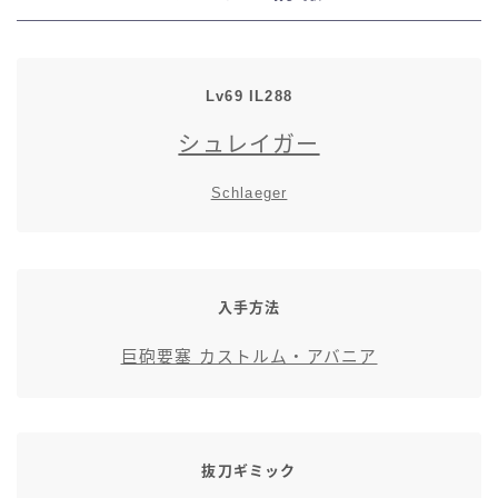
七分丈
八分丈
Lv69 IL288
シュレイガー
極シタデル・ボズヤ追憶戦
Schlaeger
入手方法
巨砲要塞 カストルム・アバニア
抜刀ギミック