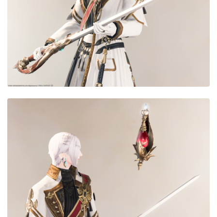
目隠し
口隠し
マスク
フルフェイス
頭装備ギミックあり
ネイル
ノースリーブ
半袖