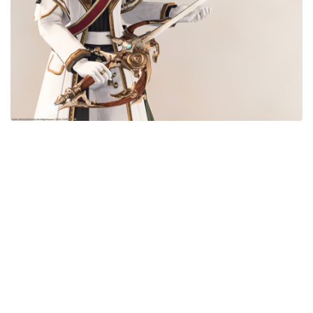
五分袖
七分袖
八分袖
東方風デザイン
イシュガルド風デザイン
アジムステップ風デザイン
マント
ローライズ