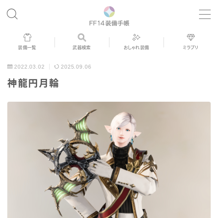
MENU
装備一覧
武器検索
おしゃれ装備
ミラプリ
歴代ジョブAF
2022.03.02
2025.09.06
神龍円月輪
男女別デザイン
アネモス（染色可能紅蓮AF）
眼鏡
バイザー
ゴーグル