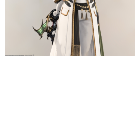
目隠し
口隠し
マスク
フルフェイス
頭装備ギミックあり
ネイル
ノースリーブ
半袖