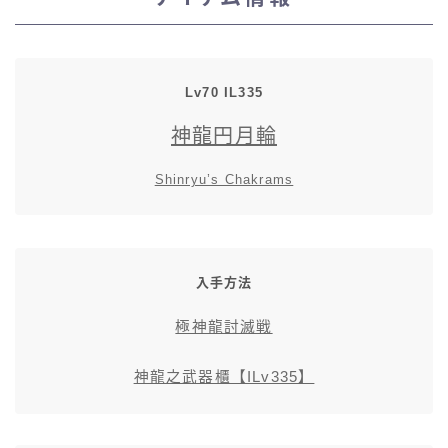
スカート
ミニスカート
Lv70 IL335
神龍円月輪
ロングスカート
Shinryu’s Chakrams
インナーパンツ付きスカート
ショートパンツ
入手方法
三分丈
極神龍討滅戦
四分丈
神龍之武器櫃【ILv335】
ハーフパンツ