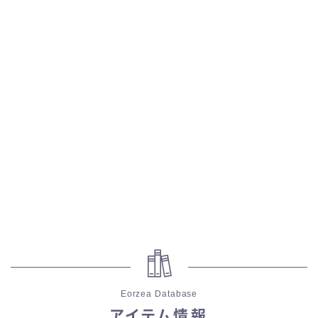
五分袖
七分袖
八分袖
東方風デザイン
イシュガルド風デザイン
アジムステップ風デザイン
マント
ローライズ
Eorzea Database
アイテム情報