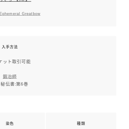
 Ephemeral Greatbow
入手方法
ケット取引可能
鍛冶師
秘伝書:第6巻
染色
種類