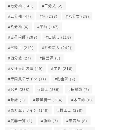
七分袖
(143)
三分丈
(2)
五分袖
(47)
侍
(233)
八分丈
(28)
八分袖
(4)
半袖
(147)
占星術師
(209)
口隠し
(118)
召喚士
(210)
吟遊詩人
(242)
四分丈
(27)
園芸師
(8)
女性専用装備
(49)
学者
(210)
帝国風デザイン
(11)
彫金師
(7)
忍者
(238)
戦士
(286)
採掘師
(7)
時計
(1)
暗黒騎士
(284)
木工師
(8)
東方風デザイン
(148)
機工士
(238)
武器一覧
(1)
漁師
(7)
甲冑師
(8)