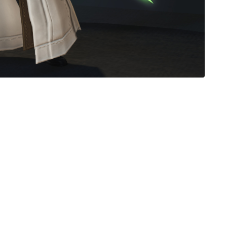
三分丈
四分丈
ハーフパンツ
七分丈
八分丈
極シタデル・ボズヤ追憶戦