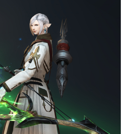
ゴーグル
目隠し
口隠し
マスク
フルフェイス
頭装備ギミックあり
ネイル