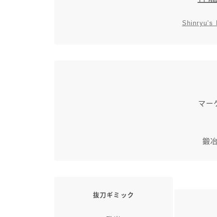
Shinryu’s
マー
鍛冶
抜刀ギミック