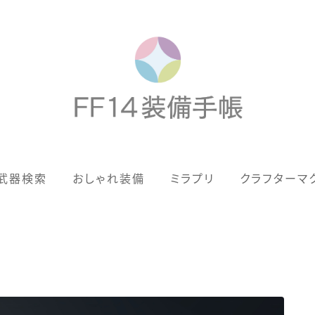
歴代ジョブAF
武器検索
おしゃれ装備
ミラプリ
クラフターマ
男女別デザイン
アネモス（染色可能紅蓮AF）
眼鏡
バイザー