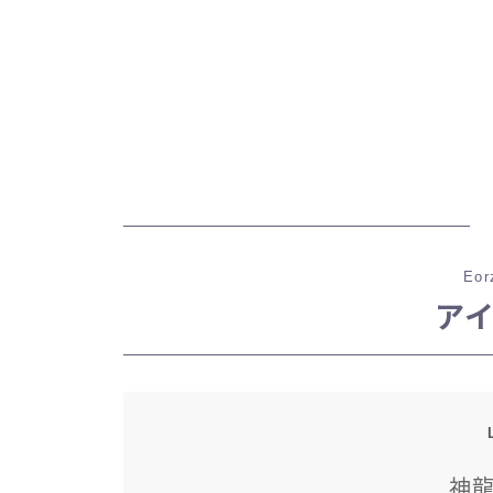
Eor
ア
神