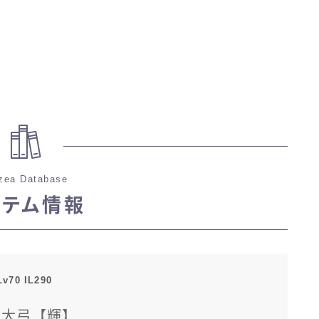
zea Database
イテム情報
Lv70 IL290
龍大弓【輝】