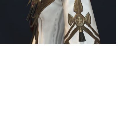
三分丈
四分丈
ハーフパンツ
七分丈
八分丈
極シタデル・ボズヤ追憶戦