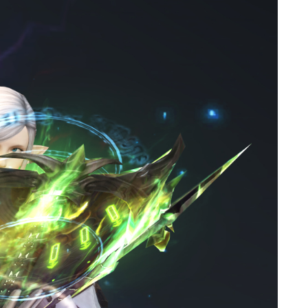
ゴーグル
目隠し
口隠し
マスク
フルフェイス
頭装備ギミックあり
ネイル