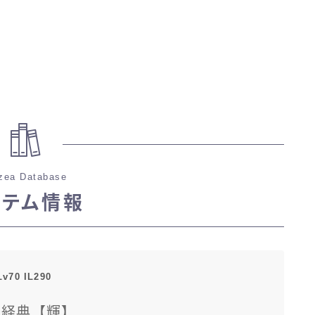
zea Database
イテム情報
Lv70 IL290
龍経典【輝】