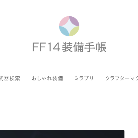
歴代ジョブAF
武器検索
おしゃれ装備
ミラプリ
クラフターマ
男女別デザイン
アネモス（染色可能紅蓮AF）
眼鏡
バイザー