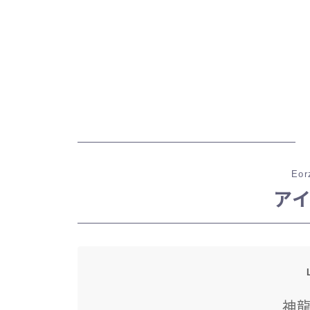
Eor
ア
神