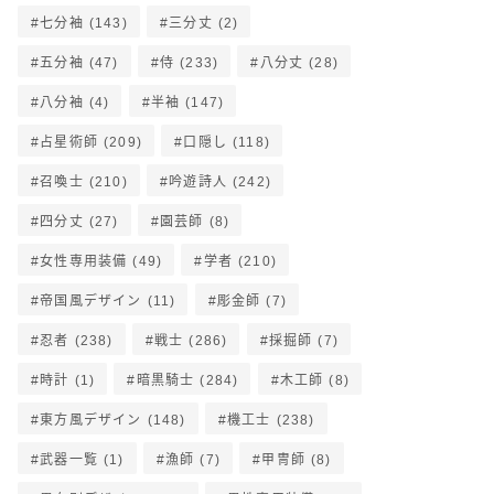
七分袖
(143)
三分丈
(2)
五分袖
(47)
侍
(233)
八分丈
(28)
八分袖
(4)
半袖
(147)
占星術師
(209)
口隠し
(118)
召喚士
(210)
吟遊詩人
(242)
四分丈
(27)
園芸師
(8)
女性専用装備
(49)
学者
(210)
帝国風デザイン
(11)
彫金師
(7)
忍者
(238)
戦士
(286)
採掘師
(7)
時計
(1)
暗黒騎士
(284)
木工師
(8)
東方風デザイン
(148)
機工士
(238)
武器一覧
(1)
漁師
(7)
甲冑師
(8)