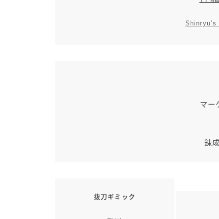
Shinryu’s
マー
錬成
抜刀ギミック